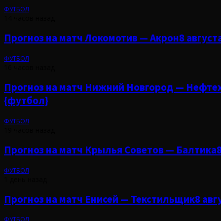
ФУТБОЛ
14 часов назад
Прогноз на матч Локомотив — Акрон8 августа,
ФУТБОЛ
16 часов назад
Прогноз на матч Нижний Новгород — Нефтехим
{футбол}
ФУТБОЛ
19 часов назад
Прогноз на матч Крылья Советов — Балтика8 а
ФУТБОЛ
1 день назад
Прогноз на матч Енисей — Текстильщик8 авгус
ФУТБОЛ