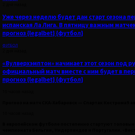
2 дня назад
Уже через неделю будет дан старт сезона пе
испанская Ла Лига. В пятницу важным матч
прогноз {legalbet} {футбол}
ФУТБОЛ
2 дня назад
«Вулверхэмптон» начинает этот сезон под 
официальный матч вместе с ним будет в пе
прогноз {legalbet} {футбол}
10 часов назад
Прогноз на матч СКА-Хабаровск — Спартак Кострома9 авг
10 часов назад
В европейском футболе постепенно стартуют топовые 
чемпионата Бельгии, Нидерландов и Португалии. «Вест