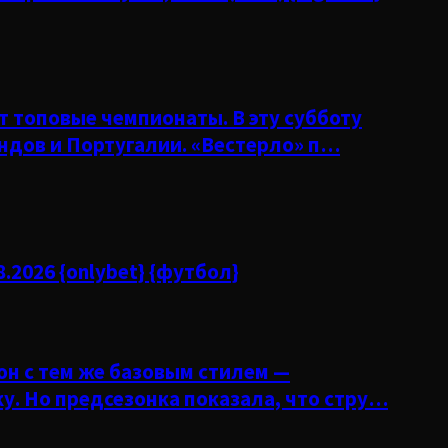
 топовые чемпионаты. В эту субботу
ндов и Португалии. «Вестерло» п…
2026 {onlybet} {футбол}
он с тем же базовым стилем —
ку. Но предсезонка показала, что стру…