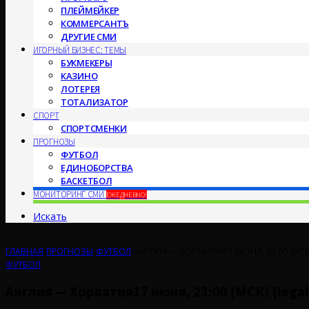
ПЛЕЙМЕЙКЕР
КОММЕРСАНТЪ
ДРУГИЕ СМИ
ИГОРНЫЙ БИЗНЕС: ТЕМЫ
БУКМЕКЕРЫ
КАЗИНО
ЛОТЕРЕЯ
ТОТАЛИЗАТОР
СПОРТ
СПОРТСМЕНКИ
ПРОГНОЗЫ
ФУТБОЛ
ЕДИНОБОРСТВА
БАСКЕТБОЛ
МОНИТОРИНГ СМИ
ЕЖЕДНЕВНО!
Искать
ГЛАВНАЯ
/
ПРОГНОЗЫ
/
ФУТБОЛ
/
АНГЛИЯ — ХОРВАТИЯ17 ИЮНЯ, 23:00 (МСК)
ФУТБОЛ
Англия — Хорватия17 июня, 23:00 (МСК) {lega