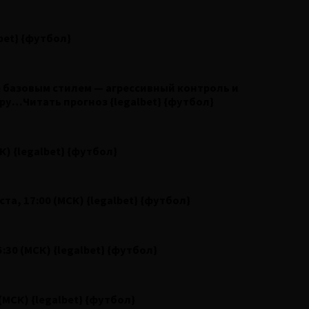
bet} {футбол}
е базовым стилем — агрессивный контроль и
тру…Читать прогноз {legalbet} {футбол}
) {legalbet} {футбол}
а, 17:00 (МСК) {legalbet} {футбол}
30 (МСК) {legalbet} {футбол}
(МСК) {legalbet} {футбол}