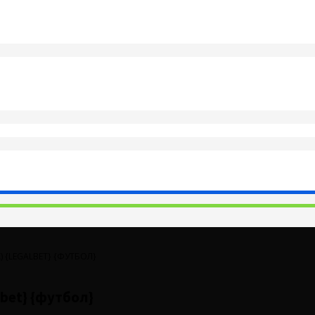
 {LEGALBET} {ФУТБОЛ}
lbet} {футбол}