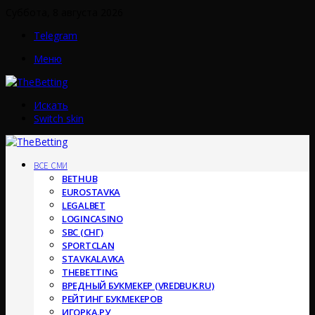
Суббота, 8 августа 2026
Telegram
Меню
Искать
Switch skin
ВСЕ СМИ
BETHUB
EUROSTAVKA
LEGALBET
LOGINCASINO
SBC (СНГ)
SPORTCLAN
STAVKALAVKA
THEBETTING
ВРЕДНЫЙ БУКМЕКЕР (VREDBUK.RU)
РЕЙТИНГ БУКМЕКЕРОВ
ИГОРКА.РУ