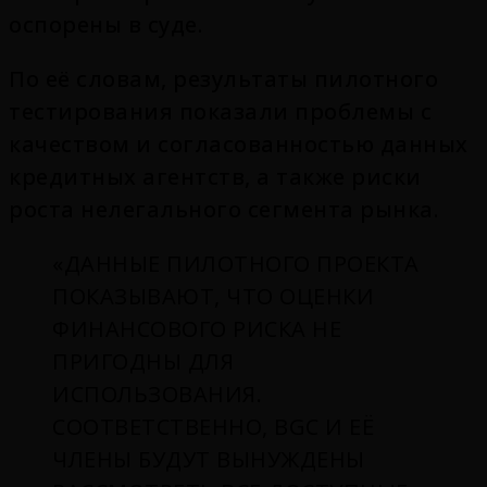
оспорены в суде.
По её словам, результаты пилотного
тестирования показали проблемы с
качеством и согласованностью данных
кредитных агентств, а также риски
роста нелегального сегмента рынка.
«ДАННЫЕ ПИЛОТНОГО ПРОЕКТА
ПОКАЗЫВАЮТ, ЧТО ОЦЕНКИ
ФИНАНСОВОГО РИСКА НЕ
ПРИГОДНЫ ДЛЯ
ИСПОЛЬЗОВАНИЯ.
СООТВЕТСТВЕННО, BGC И ЕЁ
ЧЛЕНЫ БУДУТ ВЫНУЖДЕНЫ