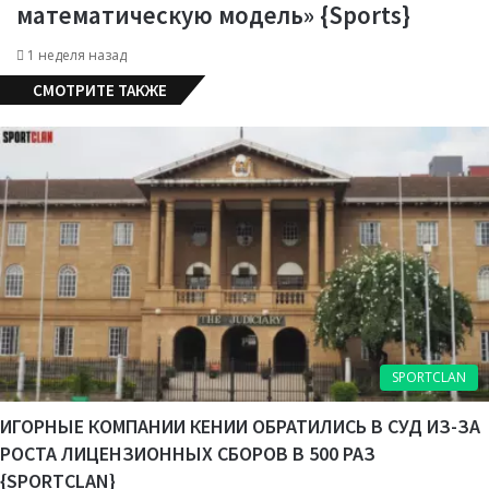
математическую модель» {Sports}
1 неделя назад
СМОТРИТЕ ТАКЖЕ
C
l
o
s
e
SPORTCLAN
ИГОРНЫЕ КОМПАНИИ КЕНИИ ОБРАТИЛИСЬ В СУД ИЗ-ЗА
РОСТА ЛИЦЕНЗИОННЫХ СБОРОВ В 500 РАЗ
{SPORTCLAN}