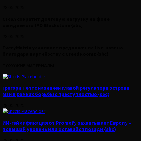
28.05.2025
CIRSA сократит долговую нагрузку на фоне
ожидаемого IPO Blackstone {sbc}
28.05.2025
EveryMatrix усиливает предложение live-казино
благодаря партнёрству с CreedRoomz {sbc}
ПОХОЖИЕ МАТЕРИАЛЫ
Грегори Петтс назначен главой регулятора острова
Мэн в рамках борьбы с преступностью {sbc}
28.05.2025
ИИ-геймификация от Promofy захватывает Европу –
повышай уровень или оставайся позади {sbc}
28.05.2025