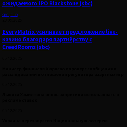
ожидаемого IPO Blackstone {sbc}
SBC (СНГ)
28.05.2025
EveryMatrix усиливает предложение live-
казино благодаря партнёрству с
CreedRoomz {sbc}
05.12.2025
Министр финансов Кюрасао опроверг сообщения о
расследовании в отношении регулятора азартных игр
05.12.2025
Льюиса Хэмилтона вновь запретили использовать в
рекламе ставок
05.12.2025
Украина перезапустит Национальную лотерею