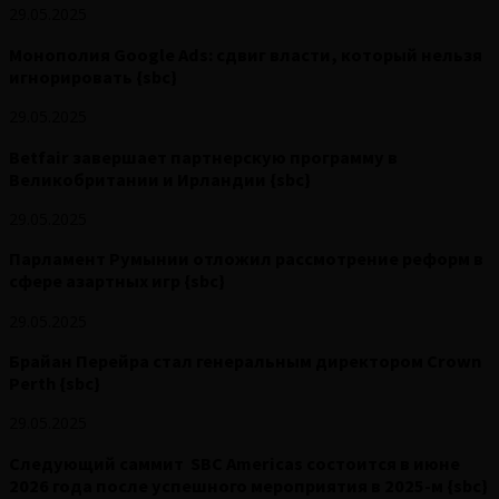
29.05.2025
Монополия Google Ads: сдвиг власти, который нельзя
игнорировать {sbc}
29.05.2025
Betfair завершает партнерскую программу в
Великобритании и Ирландии {sbc}
29.05.2025
Парламент Румынии отложил рассмотрение реформ в
сфере азартных игр {sbc}
29.05.2025
​​Брайан Перейра стал генеральным директором Crown
Perth {sbc}
29.05.2025
Следующий саммит SBC Americas состоится в июне
2026 года после успешного мероприятия в 2025-м {sbc}