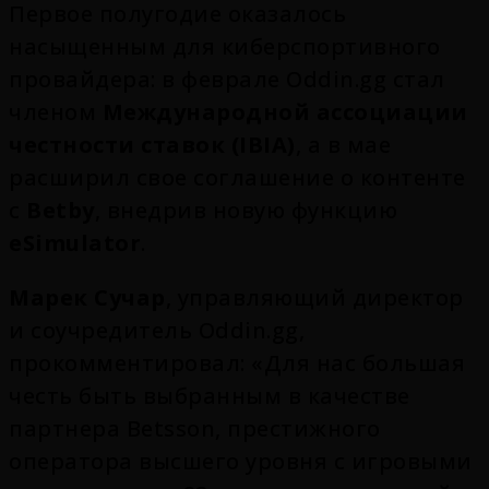
Первое полугодие оказалось
насыщенным для киберспортивного
провайдера: в феврале Oddin.gg стал
членом
Международной ассоциации
честности ставок (IBIA)
, а в мае
расширил свое соглашение о контенте
с
Betby
, внедрив новую функцию
eSimulator
.
Марек Сучар
, управляющий директор
и соучредитель Oddin.gg,
прокомментировал: «Для нас большая
честь быть выбранным в качестве
партнера Betsson, престижного
оператора высшего уровня с игровыми