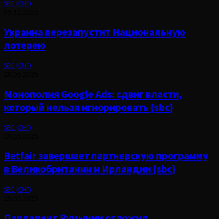
SBC (СНГ)
05.12.2025
Украина перезапустит Национальную
лотерею
SBC (СНГ)
29.05.2025
Монополия Google Ads: сдвиг власти,
который нельзя игнорировать {sbc}
SBC (СНГ)
29.05.2025
Betfair завершает партнерскую программу
в Великобритании и Ирландии {sbc}
SBC (СНГ)
29.05.2025
Парламент Румынии отложил