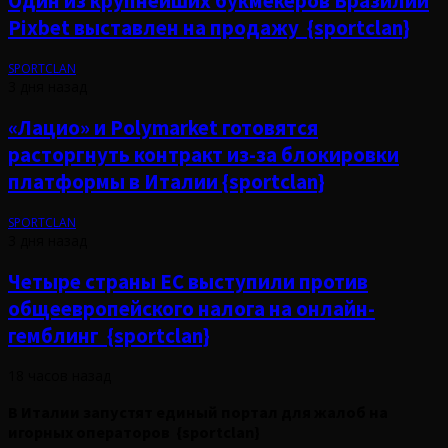
Один из крупнейших букмекеров Бразилии
Pixbet выставлен на продажу {sportclan}
SPORTCLAN
3 дня назад
«Лацио» и Polymarket готовятся
расторгнуть контракт из-за блокировки
платформы в Италии {sportclan}
SPORTCLAN
3 дня назад
Четыре страны ЕС выступили против
общеевропейского налога на онлайн-
гемблинг {sportclan}
18 часов назад
В Италии запустят единый портал для жалоб на
игорных операторов {sportclan}