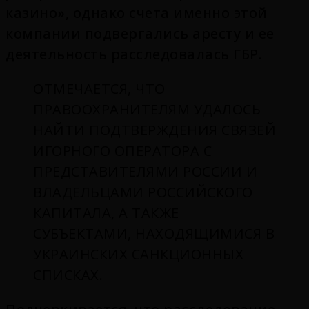
казино», однако счета именно этой
компании подвергались аресту и ее
деятельность расследовалась ГБР.
ОТМЕЧАЕТСЯ, ЧТО
ПРАВООХРАНИТЕЛЯМ УДАЛОСЬ
НАЙТИ ПОДТВЕРЖДЕНИЯ СВЯЗЕЙ
ИГОРНОГО ОПЕРАТОРА С
ПРЕДСТАВИТЕЛЯМИ РОССИИ И
ВЛАДЕЛЬЦАМИ РОССИЙСКОГО
КАПИТАЛА, А ТАКЖЕ
СУБЪЕКТАМИ, НАХОДЯЩИМИСЯ В
УКРАИНСКИХ САНКЦИОННЫХ
СПИСКАХ.