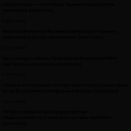
серии покера — его победу заранее предсказала
программа {sportclan}
3 дня назад
FanDuel объединит букмекерский раздел и рынки
прогнозов в одном приложении {sportclan}
3 дня назад
Один из крупнейших букмекеров Бразилии Pixbet
выставлен на продажу {sportclan}
3 дня назад
«Лацио» и Polymarket готовятся расторгнуть контракт
из-за блокировки платформы в Италии {sportclan}
3 дня назад
Четыре страны ЕС выступили против
общеевропейского налога на онлайн-гемблинг
{sportclan}