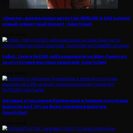
«Гранты» для молодых артистов: WINLINE и GAZ начали
новый совместный проект {sportclan}
4 дня назад
1xBet, 1win и bet365 заблокировали на Шри-Ланке из-
за отсутствия местных лицензий {sportclan}
4 дня назад
Целевые отчисления букмекеров в первом полугодии
выросли на 5,8% на фоне снижения выручки
{sportclan}
4 дня назад