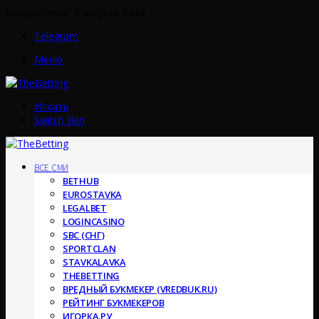
Воскресенье, 9 августа 2026
Telegram
Меню
Искать
Switch skin
ВСЕ СМИ
BETHUB
EUROSTAVKA
LEGALBET
LOGINCASINO
SBC (СНГ)
SPORTCLAN
STAVKALAVKA
THEBETTING
ВРЕДНЫЙ БУКМЕКЕР (VREDBUK.RU)
РЕЙТИНГ БУКМЕКЕРОВ
ИГОРКА.РУ