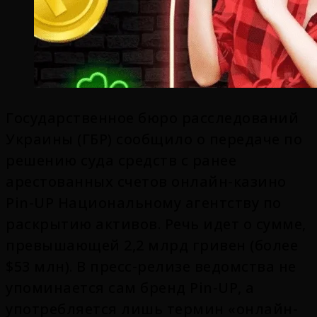
Государственное бюро расследований
Украины (
ГБР
) сообщило о передаче по
решению суда средств с ранее
арестованных счетов онлайн-казино
Pin-UP
Национальному агентству по
раскрытию активов. Речь идет о сумме,
превышающей 2,2 млрд гривен (более
$53 млн
). В пресс-релизе ведомства не
упоминается сам бренд Pin-UP, а
употребляется лишь термин «онлайн-