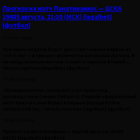
Прогноз на матч Панатинаикос — ЦСКА
19485 августа, 21:30 (МСК) {legalbet}
{футбол}
7 часов назад
Уже через неделю будет дан старт сезона первой из
топ-5 лиг — в процесс включится испанская Ла Лига. В
пятницу важным матчем станет открытие Второй…
Читать прогноз {legalbet} {футбол}
18 часов назад
«Вулверхэмптон» начинает этот сезон под
руководством Сезара Пейшоту. Первый официальный
матч вместе с ним будет в первом раунде Кубка
английской ли…Читать прогноз {legalbet} {футбол}
18 часов назад
Прогноз на матч Бенфика — Хартс6 августа, 22:00
(МСК) {legalbet} {футбол}