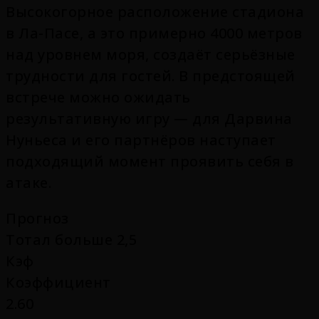
Высокогорное расположение стадиона
в Ла-Пасе, а это примерно 4000 метров
над уровнем моря, создаёт серьёзные
трудности для гостей. В предстоящей
встрече можно ожидать
результативную игру — для Дарвина
Нуньеса и его партнёров наступает
подходящий момент проявить себя в
атаке.
Прогноз
Тотал больше 2,5
Кэф
Коэффициент
2.60