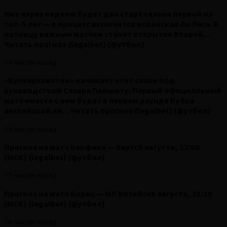
Уже через неделю будет дан старт сезона первой из
топ-5 лиг — в процесс включится испанская Ла Лига. В
пятницу важным матчем станет открытие Второй…
Читать прогноз {legalbet} {футбол}
14 часов назад
«Вулверхэмптон» начинает этот сезон под
руководством Сезара Пейшоту. Первый официальный
матч вместе с ним будет в первом раунде Кубка
английской ли…Читать прогноз {legalbet} {футбол}
14 часов назад
Прогноз на матч Бенфика — Хартс6 августа, 22:00
(МСК) {legalbet} {футбол}
15 часов назад
Прогноз на матч Борац — МЛ Витебск6 августа, 21:30
(МСК) {legalbet} {футбол}
16 часов назад