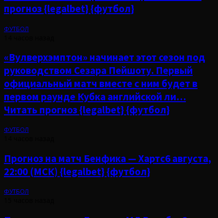
прогноз {legalbet} {футбол}
ФУТБОЛ
14 часов назад
«Вулверхэмптон» начинает этот сезон под
руководством Сезара Пейшоту. Первый
официальный матч вместе с ним будет в
первом раунде Кубка английской ли…
Читать прогноз {legalbet} {футбол}
ФУТБОЛ
14 часов назад
Прогноз на матч Бенфика — Хартс6 августа,
22:00 (МСК) {legalbet} {футбол}
ФУТБОЛ
15 часов назад