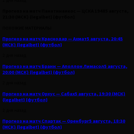
2 дня назад
Прогноз на матч Панатинаикос — ЦСКА 19485 августа,
21:30 (МСК) {legalbet} {футбол}
ПОХОЖИЕ МАТЕРИАЛЫ
Прогноз на матч Краснодар — Ахмат5 августа, 20:45
(МСК) {legalbet} {футбол}
2 дня назад
Прогноз на матч Бранн — Аполлон Лимасол5 августа,
20:00 (МСК) {legalbet} {футбол}
2 дня назад
Прогноз на матч Орхус — Сабах5 августа, 19:30 (МСК)
{legalbet} {футбол}
2 дня назад
Прогноз на матч Спартак — Оренбург5 августа, 18:30
(МСК) {legalbet} {футбол}