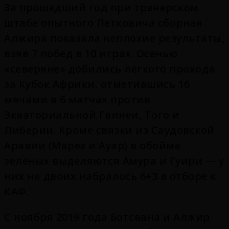
За прошедший год при тренерском
штабе опытного Петковича сборная
Алжира показала неплохие результаты,
взяв 7 побед в 10 играх. Осенью
«северяне» добились лёгкого прохода
за Кубок Африки, отметившись 16
мячами в 6 матчах против
Экваториальной Гвинеи, Того и
Либерии. Кроме связки из Саудовской
Аравии (Марез и Ауар) в обойме
зелёных выделяются Амура и Гуири — у
них на двоих набралось 6+3 в отборе к
КАФ.
С ноября 2019 года Ботсвана и Алжир