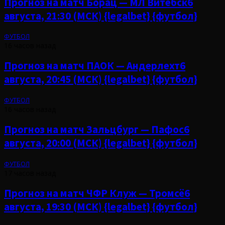
Прогноз на матч Борац — МЛ Витебск6
августа, 21:30 (МСК) {legalbet} {футбол}
ФУТБОЛ
16 часов назад
Прогноз на матч ПАОК — Андерлехт6
августа, 20:45 (МСК) {legalbet} {футбол}
ФУТБОЛ
16 часов назад
Прогноз на матч Зальцбург — Пафос6
августа, 20:00 (МСК) {legalbet} {футбол}
ФУТБОЛ
17 часов назад
Прогноз на матч ЧФР Клуж — Тромсё6
августа, 19:30 (МСК) {legalbet} {футбол}