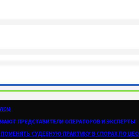
OЛЕМ
УМАЮТ ПРЕДСТАВИТЕЛИ ОПЕРАТОРОВ И ЭКСПЕРТЫ
 ПОМЕНЯТЬ СУДЕБНУЮ ПРАКТИКУ В СПОРАХ ПО ЦЕ