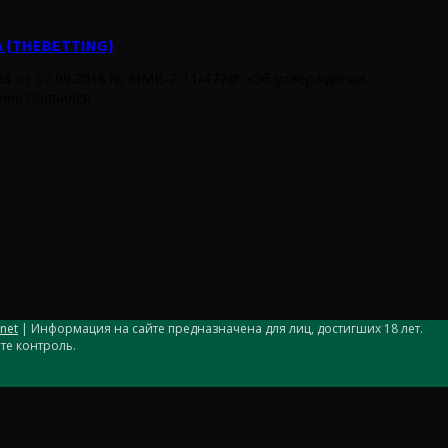
 {THEBETTING}
аз от 07.09.2016 № ММВ-7-11/477@ «Об утверждении
ении появился…
.net
| Информация на сайте предназначена для лиц, достигших 18 лет.
те контроль.