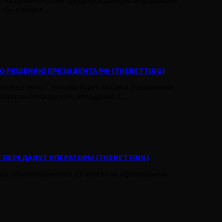
ть на своей рекламе предупреждающую информацию
. Он считает…
 РЕШЕНИЮ ПРЕЗИДЕНТА РФ {THEBETTING}
ительством г. Москвы будет создана специальная
плексом Московского ипподрома. С…
Е ПЕРЕДАДУТ ОПЕРАТОРЫ {THEBETTING}
каза, опубликованного 23 апреля на официальном
т…