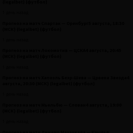
{legalbet} {футбол}
1 день назад
Прогноз на матч Спартак — Оренбург5 августа, 18:30
(МСК) {legalbet} {футбол}
1 день назад
Прогноз на матч Локомотив — ЦСКА4 августа, 20:45
(МСК) {legalbet} {футбол}
1 день назад
Прогноз на матч Хапоэль Беэр-Шева — Црвена Звезда4
августа, 20:30 (МСК) {legalbet} {футбол}
1 день назад
Прогноз на матч Мьельбю — Слован4 августа, 19:00
(МСК) {legalbet} {футбол}
1 день назад
Прогноз на матч Динамо Махачкала — Крылья