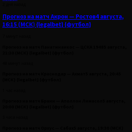
2 дня назад
Прогноз на матч Акрон — Ростов4 августа,
16:15 (МСК) {legalbet} {футбол}
7 минут назад
Прогноз на матч Панатинаикос — ЦСКА 19485 августа,
21:30 (МСК) {legalbet} {футбол}
48 минут назад
Прогноз на матч Краснодар — Ахмат5 августа, 20:45
(МСК) {legalbet} {футбол}
1 час назад
Прогноз на матч Бранн — Аполлон Лимасол5 августа,
20:00 (МСК) {legalbet} {футбол}
3 часа назад
Прогноз на матч Орхус — Сабах5 августа, 19:30 (МСК)