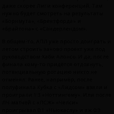
даже скорее Лиги конференций. Там
нужно будет смотреть на результаты
«Борнмута», «Брентфорда» и
«Брайтона» с «Сандерлендом».
В общем-то, АПЛ уже просто доиграть и
летом строить заново проект уже под
руководством Хаби Алонсо. И да, после
финала кому-то придётся отдохнуть,
потенциальную ротацию никто не
отменял. Ранее, например, после
полуфинала Кубка с «Лидсом» взяли и
проиграли 1:3 «Ноттингему». Или после
ЛЧ матчей с «ПСЖ» «Челси»
проигрывал 0:1 «Ньюкаслу» и аж 0:3