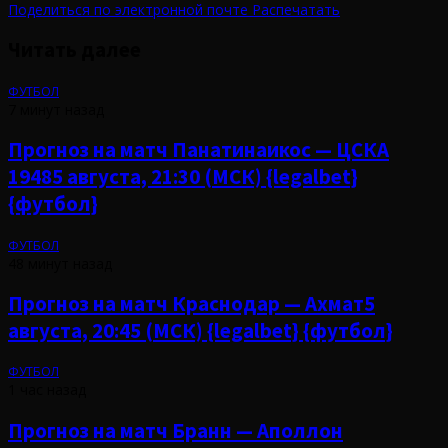
Поделиться по электронной почте
Распечатать
Читать далее
ФУТБОЛ
7 минут назад
Прогноз на матч Панатинаикос — ЦСКА
19485 августа, 21:30 (МСК) {legalbet}
{футбол}
ФУТБОЛ
48 минут назад
Прогноз на матч Краснодар — Ахмат5
августа, 20:45 (МСК) {legalbet} {футбол}
ФУТБОЛ
1 час назад
Прогноз на матч Бранн — Аполлон