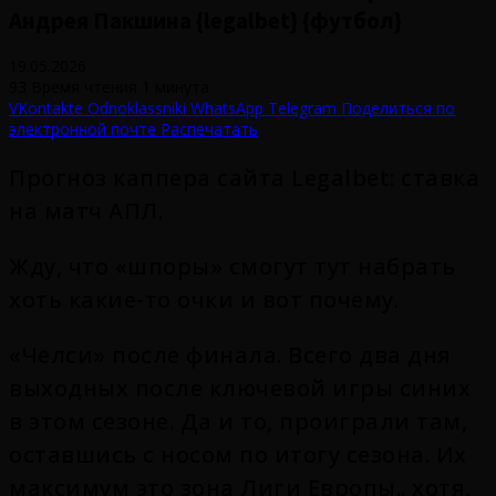
Андрея Пакшина {legalbet} {футбол}
19.05.2026
93
Время чтения 1 минута
VKontakte
Odnoklassniki
WhatsApp
Telegram
Поделиться по
электронной почте
Распечатать
Прогноз каппера сайта Legalbet: ставка
на матч АПЛ.
Жду, что «шпоры» смогут тут набрать
хоть какие-то очки и вот почему.
«Челси» после финала. Всего два дня
выходных после ключевой игры синих
в этом сезоне. Да и то, проиграли там,
оставшись с носом по итогу сезона. Их
максимум это зона Лиги Европы.. хотя,