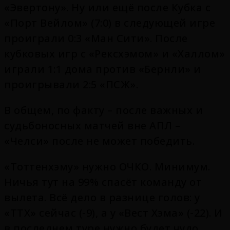
«Эвертону». Ну или ещё после Кубка с
«Порт Вейлом» (7:0) в следующей игре
проиграли 0:3 «Ман Сити». После
кубковых игр с «Рексхэмом» и «Халлом»
играли 1:1 дома против «Бернли» и
проигрывали 2:5 «ПСЖ».
В общем, по факту – после важных и
судьбоносных матчей вне АПЛ –
«Челси» после не может победить.
«Тоттенхэму» нужно ОЧКО. Минимум.
Ничья тут на 99% спасёт команду от
вылета. Всё дело в разнице голов: у
«ТТХ» сейчас (-9), а у «Вест Хэма» (-22). И
в последнем туре нужно будет чудо,