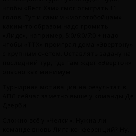
чтобы «Вест Хэм» смог отыграть 11
голов. Тут и самим «молотобойцам»
каким-то образом надо громить
«Лидс», например, 5:0/6:0/7:0 + надо
чтобы «ТТХ» проиграл дома «Эвертону»
с крупным счётом. Оставлять задачу на
последний тур, где там ждёт «Эвертон»
опасно как минимум.
Турнирная мотивация на результат в
АПЛ сейчас заметно выше у команды Де
Дзерби.
Сложно всё у «Челси». Нужна ли
команде вновь Лига конференций? Ну,