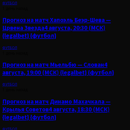
ФУТБОЛ
1 день назад
Прогноз на матч Хапоэль Беэр-Шева —
Црвена Звезда4 августа, 20:30 (МСК)
{legalbet} {футбол}
ФУТБОЛ
1 день назад
Прогноз на матч Мьельбю — Слован4
августа, 19:00 (МСК) {legalbet} {футбол}
ФУТБОЛ
1 день назад
Прогноз на матч Динамо Махачкала —
Крылья Советов4 августа, 18:30 (МСК)
{legalbet} {футбол}
ФУТБОЛ