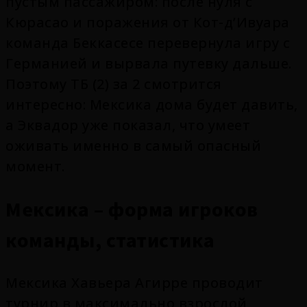
пустым пассажиром: после нуля с
Кюрасао и поражения от Кот-д’Ивуара
команда Беккасесе перевернула игру с
Германией и вырвала путевку дальше.
Поэтому ТБ (2) за 2 смотрится
интересно: Мексика дома будет давить,
а Эквадор уже показал, что умеет
оживать именно в самый опасный
момент.
Мексика – форма игроков
команды, статистика
Мексика Хавьера Агирре проводит
турнир в максимально взрослой