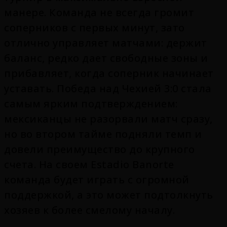
манере. Команда не всегда громит
соперников с первых минут, зато
отлично управляет матчами: держит
баланс, редко дает свободные зоны и
прибавляет, когда соперник начинает
уставать. Победа над Чехией 3:0 стала
самым ярким подтверждением:
мексиканцы не разорвали матч сразу,
но во втором тайме подняли темп и
довели преимущество до крупного
счета. На своем Estadio Banorte
команда будет играть с огромной
поддержкой, а это может подтолкнуть
хозяев к более смелому началу.