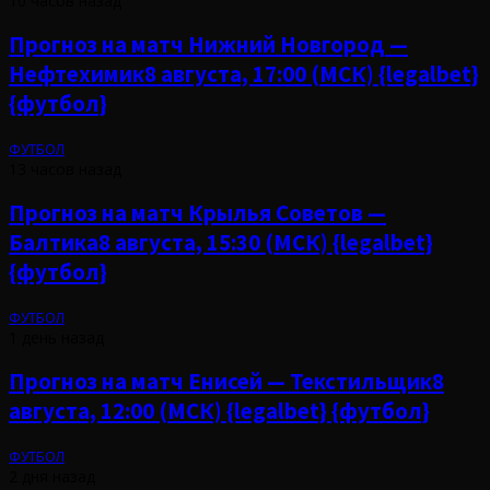
10 часов назад
Прогноз на матч Нижний Новгород —
Нефтехимик8 августа, 17:00 (МСК) {legalbet}
{футбол}
ФУТБОЛ
13 часов назад
Прогноз на матч Крылья Советов —
Балтика8 августа, 15:30 (МСК) {legalbet}
{футбол}
ФУТБОЛ
1 день назад
Прогноз на матч Енисей — Текстильщик8
августа, 12:00 (МСК) {legalbet} {футбол}
ФУТБОЛ
2 дня назад