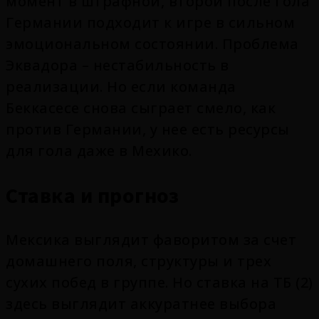
момент в штрафной, второй после гола
Германии подходит к игре в сильном
эмоциональном состоянии. Проблема
Эквадора – нестабильность в
реализации. Но если команда
Беккасесе снова сыграет смело, как
против Германии, у нее есть ресурсы
для гола даже в Мехико.
Ставка и прогноз
Мексика выглядит фаворитом за счет
домашнего поля, структуры и трех
сухих побед в группе. Но ставка на ТБ (2)
здесь выглядит аккуратнее выбора