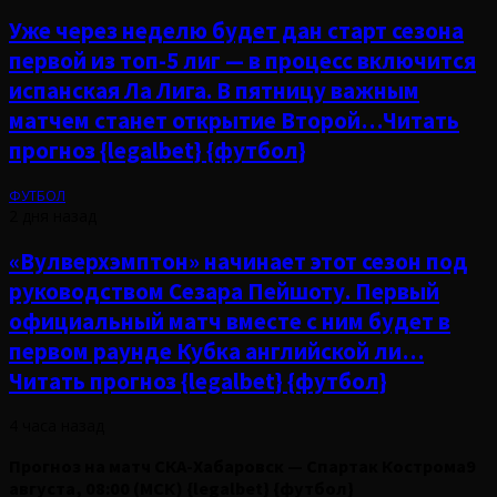
Уже через неделю будет дан старт сезона
первой из топ-5 лиг — в процесс включится
испанская Ла Лига. В пятницу важным
матчем станет открытие Второй…Читать
прогноз {legalbet} {футбол}
ФУТБОЛ
2 дня назад
«Вулверхэмптон» начинает этот сезон под
руководством Сезара Пейшоту. Первый
официальный матч вместе с ним будет в
первом раунде Кубка английской ли…
Читать прогноз {legalbet} {футбол}
4 часа назад
Прогноз на матч СКА-Хабаровск — Спартак Кострома9
августа, 08:00 (МСК) {legalbet} {футбол}