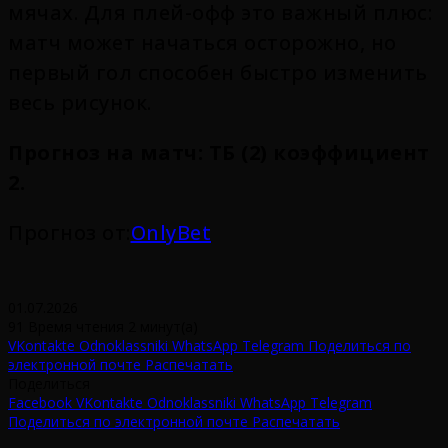
мячах. Для плей-офф это важный плюс:
матч может начаться осторожно, но
первый гол способен быстро изменить
весь рисунок.
Прогноз на матч: ТБ (2) коэффициент
2.
Прогноз от:
OnlyBet
01.07.2026
91
Время чтения 2 минут(а)
VKontakte
Odnoklassniki
WhatsApp
Telegram
Поделиться по
электронной почте
Распечатать
Поделиться
Facebook
VKontakte
Odnoklassniki
WhatsApp
Telegram
Поделиться по электронной почте
Распечатать