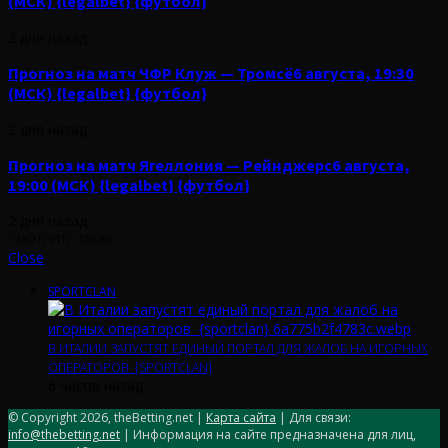
(МСК) {legalbet} {футбол}
2 дня назад
Прогноз на матч ЧФР Клуж — Тромсё6 августа, 19:30
(МСК) {legalbet} {футбол}
2 дня назад
Прогноз на матч Ягеллония — Рейнджерс6 августа,
19:00 (МСК) {legalbet} {футбол}
2 дня назад
СМОТРИТЕ ТАКЖЕ
Close
SPORTCLAN
В ИТАЛИИ ЗАПУСТЯТ ЕДИНЫЙ ПОРТАЛ ДЛЯ ЖАЛОБ НА ИГОРНЫХ
ОПЕРАТОРОВ {SPORTCLAN}
6 часов назад
© Copyright 2026, theBetting.net |
Карта сайта
| Для связи:
info@thebetting.net
| Информация на сайте предназначена для лиц,