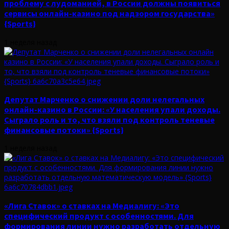
проблему с лудоманией, в России должны появиться
сервисы онлайн-казино под надзором государства»
{Sports}
1 неделя назад
Депутат Марченко о снижении доли нелегальных
онлайн-казино в России: «У населения упали доходы.
Сыграло роль и то, что взяли под контроль теневые
финансовые потоки» {Sports}
1 неделя назад
«Лига Ставок» о ставках на Медиалигу: «Это
специфический продукт с особенностями. Для
формирования линии нужно разработать отдельную