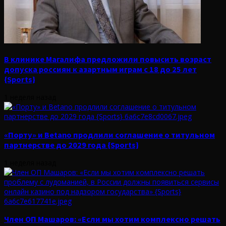
В клинике Магалифа предложили повысить возраст
допуска россиян к азартным играм с 18 до 25 лет
{Sports}
1 неделя назад
«Порту» и Betano продлили соглашение о титульном
партнерстве до 2029 года {Sports}
1 неделя назад
Член ОП Машаров: «Если мы хотим комплексно решать