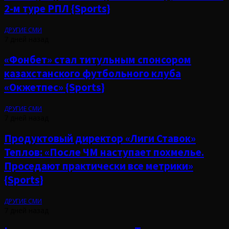
2-м туре РПЛ {Sports}
ДРУГИЕ СМИ
7 дней назад
«Фонбет» стал титульным спонсором
казахстанского футбольного клуба
«Окжетпес» {Sports}
ДРУГИЕ СМИ
7 дней назад
Продуктовый директор «Лиги Ставок»
Теплов: «После ЧМ наступает похмелье.
Проседают практически все метрики»
{Sports}
ДРУГИЕ СМИ
7 дней назад