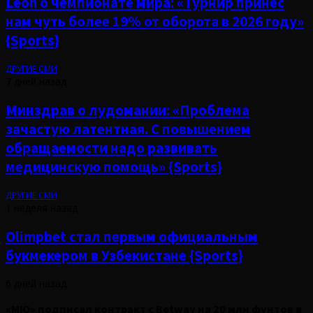
Leon о чемпионате мира: «Турнир принес
нам чуть более 19% от оборота в 2026 году»
{Sports}
ДРУГИЕ СМИ
7 дней назад
Минздрав о лудомании: «Проблема
зачастую латентная. С повышением
обращаемости надо развивать
медицинскую помощь» {Sports}
ДРУГИЕ СМИ
1 неделя назад
Olimpbet стал первым официальным
букмекером в Узбекистане {Sports}
6 дней назад
«МЮ» подписал контракт с Betway на 20 млн фунтов в