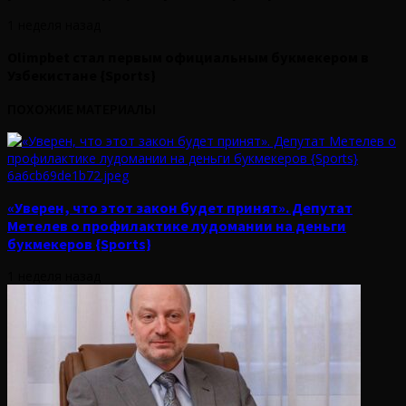
1 неделя назад
Olimpbet стал первым официальным букмекером в
Узбекистане {Sports}
ПОХОЖИЕ МАТЕРИАЛЫ
«Уверен, что этот закон будет принят». Депутат
Метелев о профилактике лудомании на деньги
букмекеров {Sports}
1 неделя назад