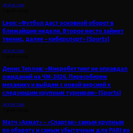
ДРУГИЕ СМИ
7 дней назад
Leon: «Футбол даст основной оборот в
ближайшие недели. Второе место займет
теннис, далее – киберспорт» {Sports}
ДРУГИЕ СМИ
7 дней назад
Денис Теплов: «Микробеттинг не оправдал
ожиданий на ЧМ-2026. Пересоберем
механику и выйдем с новой версией к
следующим крупным турнирам» {Sports}
ДРУГИЕ СМИ
7 дней назад
Матч «Ахмат» – «Спартак» самым крупным
по обороту и самым убыточным для PARI во