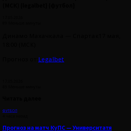
(МСК) {legalbet} {футбол}
17.05.2026
89
Меньше минуты
Динамо Махачкала — Спартак17 мая,
18:00 (МСК)
Прогноз от:
Legalbet
17.05.2026
89
Меньше минуты
Читать далее
ФУТБОЛ
4 часа назад
Прогноз на матч КуПС — Университатя