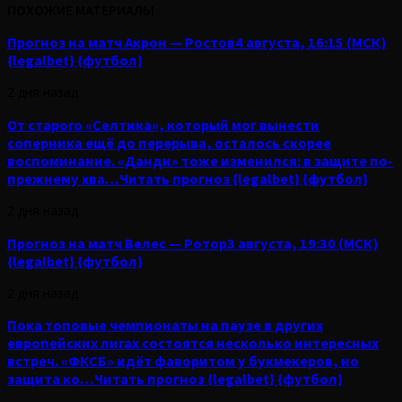
ПОХОЖИЕ МАТЕРИАЛЫ
Прогноз на матч Акрон — Ростов4 августа, 16:15 (МСК)
{legalbet} {футбол}
2 дня назад
От старого «Селтика», который мог вынести
соперника ещё до перерыва, осталось скорее
воспоминание. «Данди» тоже изменился: в защите по-
прежнему хва…Читать прогноз {legalbet} {футбол}
2 дня назад
Прогноз на матч Велес — Ротор3 августа, 19:30 (МСК)
{legalbet} {футбол}
2 дня назад
Пока топовые чемпионаты на паузе в других
европейских лигах состоятся несколько интересных
встреч. «ФКСБ» идёт фаворитом у букмекеров, но
защита ко…Читать прогноз {legalbet} {футбол}