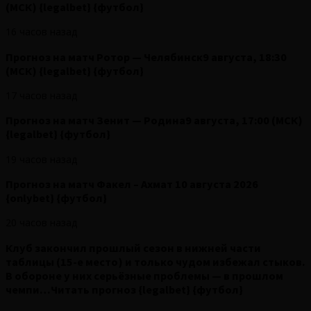
(МСК) {legalbet} {футбол}
16 часов назад
Прогноз на матч Ротор — Челябинск9 августа, 18:30
(МСК) {legalbet} {футбол}
17 часов назад
Прогноз на матч Зенит — Родина9 августа, 17:00 (МСК)
{legalbet} {футбол}
19 часов назад
Прогноз на матч Факел – Ахмат 10 августа 2026
{onlybet} {футбол}
20 часов назад
Клуб закончил прошлый сезон в нижней части
таблицы (15-е место) и только чудом избежал стыков.
В обороне у них серьёзные проблемы — в прошлом
чемпи…Читать прогноз {legalbet} {футбол}