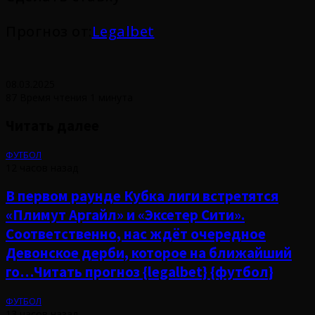
Прогноз от:
Legalbet
08.03.2025
87
Время чтения 1 минута
Читать далее
ФУТБОЛ
12 часов назад
В первом раунде Кубка лиги встретятся
«Плимут Аргайл» и «Эксетер Сити».
Соответственно, нас ждёт очередное
Девонское дерби, которое на ближайший
го…Читать прогноз {legalbet} {футбол}
ФУТБОЛ
13 часов назад