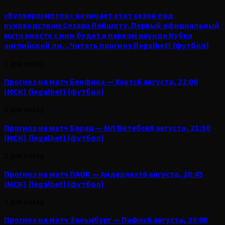
«Вулверхэмптон» начинает этот сезон под
руководством Сезара Пейшоту. Первый официальный
матч вместе с ним будет в первом раунде Кубка
английской ли…Читать прогноз {legalbet} {футбол}
2 дня назад
Прогноз на матч Бенфика — Хартс6 августа, 22:00
(МСК) {legalbet} {футбол}
2 дня назад
Прогноз на матч Борац — МЛ Витебск6 августа, 21:30
(МСК) {legalbet} {футбол}
2 дня назад
Прогноз на матч ПАОК — Андерлехт6 августа, 20:45
(МСК) {legalbet} {футбол}
3 дня назад
Прогноз на матч Зальцбург — Пафос6 августа, 20:00