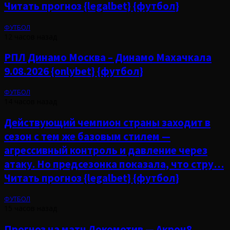
Читать прогноз {legalbet} {футбол}
ФУТБОЛ
12 часов назад
РПЛ Динамо Москва – Динамо Махачкала
9.08.2026 {onlybet} {футбол}
ФУТБОЛ
14 часов назад
Действующий чемпион страны заходит в
сезон с тем же базовым стилем —
агрессивный контроль и давление через
атаку. Но предсезонка показала, что стру…
Читать прогноз {legalbet} {футбол}
ФУТБОЛ
15 часов назад
Прогноз на матч Локомотив — Акрон8