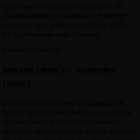
прошла «Интер» (2:1) и «Брагу» (1:0).
Думаю, «Бранну» попросту не хватит
скамейки для равной борьбы с «МЮ»
на протяжении всех 90 минут.
Ставка
: П2 за
1.53
Хеккен (жен.) — Атлетико
(жен.)
Окрылённый успехом в мадридском
дерби против «Реала» (2:1) «Атлетико»
отправляется в Гётеборг только за
победой. «Матрасники» вошли в сезон с