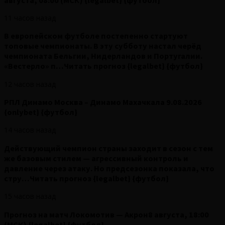
11 часов назад
В европейском футболе постепенно стартуют
топовые чемпионаты. В эту субботу настал черёд
чемпионата Бельгии, Нидерландов и Португалии.
«Вестерло» п…Читать прогноз {legalbet} {футбол}
12 часов назад
РПЛ Динамо Москва – Динамо Махачкала 9.08.2026
{onlybet} {футбол}
14 часов назад
Действующий чемпион страны заходит в сезон с тем
же базовым стилем — агрессивный контроль и
давление через атаку. Но предсезонка показала, что
стру…Читать прогноз {legalbet} {футбол}
15 часов назад
Прогноз на матч Локомотив — Акрон8 августа, 18:00
(МСК) {legalbet} {футбол}