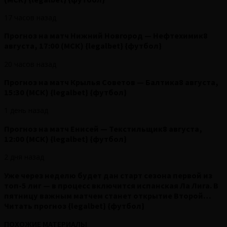
17 часов назад
Прогноз на матч Нижний Новгород — Нефтехимик8
августа, 17:00 (МСК) {legalbet} {футбол}
20 часов назад
Прогноз на матч Крылья Советов — Балтика8 августа,
15:30 (МСК) {legalbet} {футбол}
1 день назад
Прогноз на матч Енисей — Текстильщик8 августа,
12:00 (МСК) {legalbet} {футбол}
2 дня назад
Уже через неделю будет дан старт сезона первой из
топ-5 лиг — в процесс включится испанская Ла Лига. В
пятницу важным матчем станет открытие Второй…
Читать прогноз {legalbet} {футбол}
ПОХОЖИЕ МАТЕРИАЛЫ