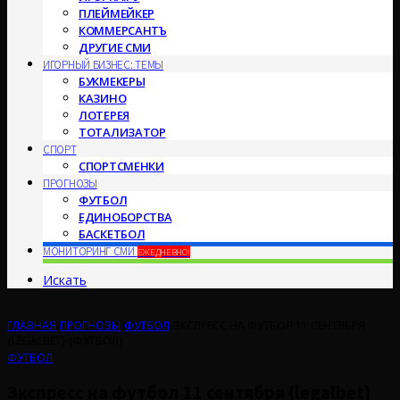
ПЛЕЙМЕЙКЕР
КОММЕРСАНТЪ
ДРУГИЕ СМИ
ИГОРНЫЙ БИЗНЕС: ТЕМЫ
БУКМЕКЕРЫ
КАЗИНО
ЛОТЕРЕЯ
ТОТАЛИЗАТОР
СПОРТ
СПОРТСМЕНКИ
ПРОГНОЗЫ
ФУТБОЛ
ЕДИНОБОРСТВА
БАСКЕТБОЛ
МОНИТОРИНГ СМИ
ЕЖЕДНЕВНО!
Искать
ГЛАВНАЯ
/
ПРОГНОЗЫ
/
ФУТБОЛ
/
ЭКСПРЕСС НА ФУТБОЛ 11 СЕНТЯБРЯ
{LEGALBET} {ФУТБОЛ}
ФУТБОЛ
Экспресс на футбол 11 сентября {legalbet}