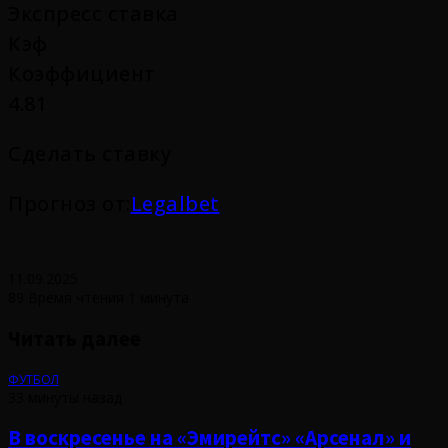
Экспресс ставка
Кэф
Коэффициент
4.81
Сделать ставку
Прогноз от:
Legalbet
11.09.2025
89
Время чтения 1 минута
Читать далее
ФУТБОЛ
33 минуты назад
В воскресенье на «Эмирейтс» «Арсенал» и