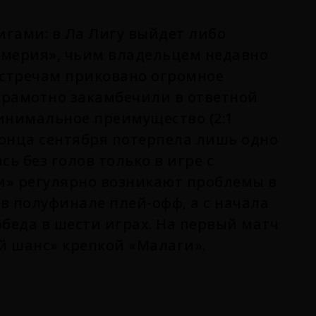
гами: в Ла Лигу выйдет либо
ьмерия», чьим владельцем недавно
стречам приковано огромное
грамотно закамбечили в ответной
минимальное преимущество (2:1
 конца сентября потерпела лишь одно
ь без голов только в игре с
ии» регулярно возникают проблемы в
) в полуфинале плей-офф, а с начала
обеда в шести играх. На первый матч
й шанс» крепкой «Малаги».