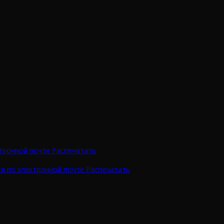
тронной почте
Распечатать
я по электронной почте
Распечатать