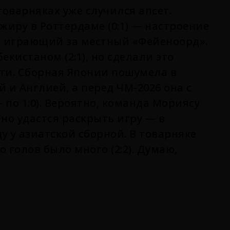
оварняках уже случился апсет.
иру в Роттердаме (0:1) — настроение
а, играющий за местный «Фейеноорд».
екистаном (2:1), но сделали это
ти. Сборная Японии пошумела в
и Англией, а перед ЧМ-2026 она с
по 1:0). Вероятно, команда Мориясу
но удастся раскрыть игру — в
у у азиатской сборной. В товарняке
о голов было много (2:2). Думаю,