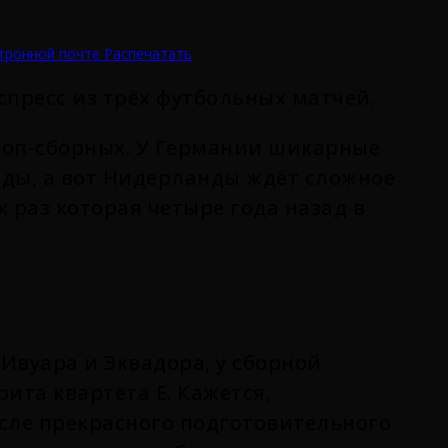
тронной почте
Распечатать
кспресс из трёх футбольных матчей.
 топ-сборных. У Германии шикарные
еды, а вот Нидерланды ждёт сложное
 раз которая четыре года назад в
’Ивуара и Эквадора, у сборной
ита квартета E. Кажется,
сле прекрасного подготовительного