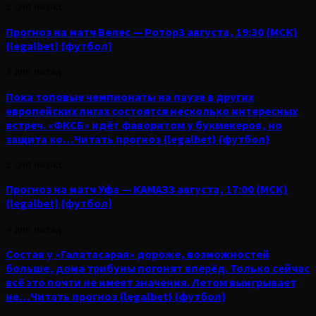
3 дня назад
Прогноз на матч Велес — Ротор3 августа, 19:30 (МСК)
{legalbet} {футбол}
3 дня назад
Пока топовые чемпионаты на паузе в других
европейских лигах состоятся несколько интересных
встреч. «ФКСБ» идёт фаворитом у букмекеров, но
защита ко…Читать прогноз {legalbet} {футбол}
3 дня назад
Прогноз на матч Уфа — КАМАЗ3 августа, 17:00 (МСК)
{legalbet} {футбол}
4 дня назад
Состав у «Галатасарая» дороже, возможностей
больше, дома трибуны погонят вперёд. Только сейчас
всё это почти не имеет значения. Летом выигрывает
не…Читать прогноз {legalbet} {футбол}