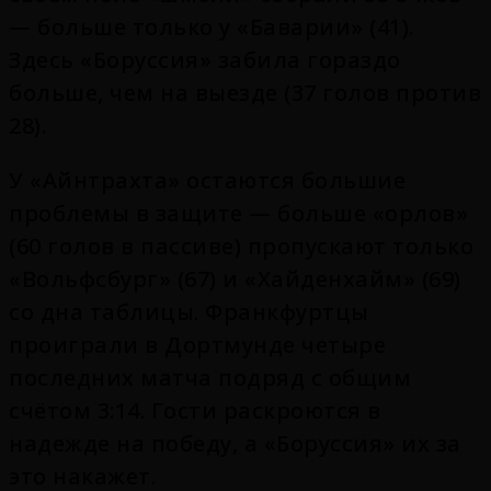
— больше только у «Баварии» (41).
Здесь «Боруссия» забила гораздо
больше, чем на выезде (37 голов против
28).
У «Айнтрахта» остаются большие
проблемы в защите — больше «орлов»
(60 голов в пассиве) пропускают только
«Вольфсбург» (67) и «Хайденхайм» (69)
со дна таблицы. Франкфуртцы
проиграли в Дортмунде четыре
последних матча подряд с общим
счётом 3:14. Гости раскроются в
надежде на победу, а «Боруссия» их за
это накажет.