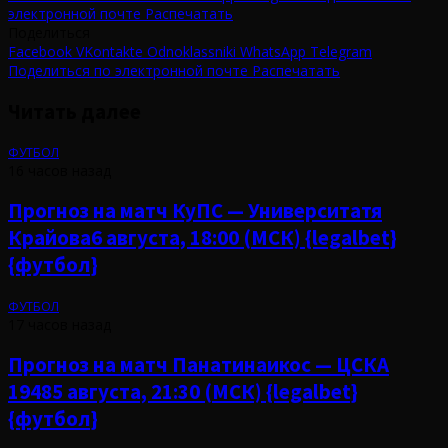
электронной почте
Распечатать
Поделиться
Facebook
VKontakte
Odnoklassniki
WhatsApp
Telegram
Поделиться по электронной почте
Распечатать
Читать далее
ФУТБОЛ
16 часов назад
Прогноз на матч КуПС — Университатя
Крайова6 августа, 18:00 (МСК) {legalbet}
{футбол}
ФУТБОЛ
17 часов назад
Прогноз на матч Панатинаикос — ЦСКА
19485 августа, 21:30 (МСК) {legalbet}
{футбол}