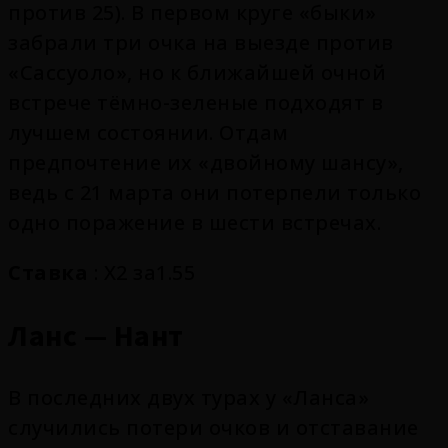
против 25). В первом круге «быки»
забрали три очка на выезде против
«Сассуоло», но к ближайшей очной
встрече тёмно-зеленые подходят в
лучшем состоянии. Отдам
предпочтение их «двойному шансу»,
ведь с 21 марта они потерпели только
одно поражение в шести встречах.
Ставка
: Х2 за
1.55
Ланс — Нант
В последних двух турах у «Ланса»
случились потери очков и отставание