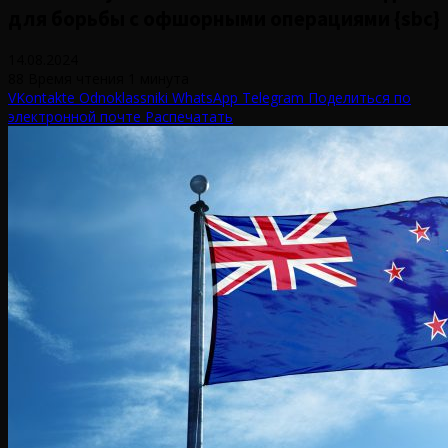
для борьбы с офшорными операциями {sbc}
14.08.2024
88
Время чтения 1 минута
VKontakte
Odnoklassniki
WhatsApp
Telegram
Поделиться по
электронной почте
Распечатать