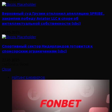
Верховный суд Грузии отклонил апелляцию SPRIBE,
закрепив победу Aviator LLC в споре об
интеллектуальной собственности {sbc}
27.05.2025
Спортивный сектор Нидерландов готовится к
спонсорским ограничениям {sbc}
27.05.2025
СМОТРИТЕ ТАКЖЕ
Close
РЕЙТИНГ БУКМЕКЕРОВ