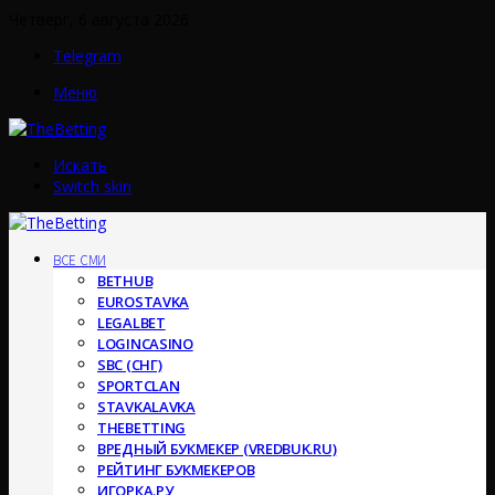
Четверг, 6 августа 2026
Telegram
Меню
Искать
Switch skin
ВСЕ СМИ
BETHUB
EUROSTAVKA
LEGALBET
LOGINCASINO
SBC (СНГ)
SPORTCLAN
STAVKALAVKA
THEBETTING
ВРЕДНЫЙ БУКМЕКЕР (VREDBUK.RU)
РЕЙТИНГ БУКМЕКЕРОВ
ИГОРКА.РУ