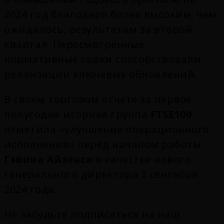
2024 год благодаря более высоким, чем
ожидалось, результатам за второй
квартал. Пересмотренные
нормативные сроки способствовали
реализации ключевых обновлений.
В своем торговом отчете за первое
полугодие игорная группа
FTSE100
отметила «улучшение операционного
исполнения» перед началом работы
Гэвина Айзекса
в качестве нового
генерального директора 2 сентября
2024 года.
Не забудьте подписаться на наш