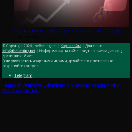
ФАС ПРИЗНАЛ НЕНАДЛЕЖАЩЕЙ РЕКЛАМУ «ФОНБЕТ ТВ» {РБ}
2 часа назад
© Copyright 2026, theBetting.net |
Карта сайта
| Для связи:
info@thebetting.net
| Информация на сайте предназначена для лиц,
достигших 18 лет.
Если увлекаетесь азартными играми, делайте это ответственно:
сохраняйте контроль.
Telegram
Facebook
VKontakte
Odnoklassniki
WhatsApp
Telegram
Viber
Back to top button