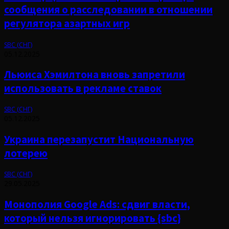
сообщения о расследовании в отношении
регулятора азартных игр
SBC (СНГ)
05.12.2025
Льюиса Хэмилтона вновь запретили
использовать в рекламе ставок
SBC (СНГ)
05.12.2025
Украина перезапустит Национальную
лотерею
SBC (СНГ)
29.05.2025
Монополия Google Ads: сдвиг власти,
который нельзя игнорировать {sbc}