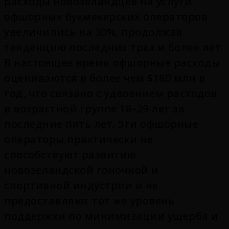
расходы новозеландцев на услуги
офшорных букмекерских операторов
увеличились на 30%, продолжая
тенденцию последних трех и более лет.
В настоящее время офшорные расходы
оцениваются в более чем $180 млн в
год, что связано с удвоением расходов
в возрастной группе 18–29 лет за
последние пять лет. Эти офшорные
операторы практически не
способствуют развитию
новозеландской гоночной и
спортивной индустрии и не
предоставляют тот же уровень
поддержки по минимизации ущерба и