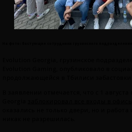
На фото: бастующие сотрудники грузинского подразделения 
Evolution Georgia
, грузинское подразде
Evolution Gaming, опубликовало в социа
продолжающейся в Тбилиси забастовки
В заявлении отмечается, что с 1 августа
Georgia
заблокировал все входы в офис
оказались не только двери, но и работа
никак не разрешилась.