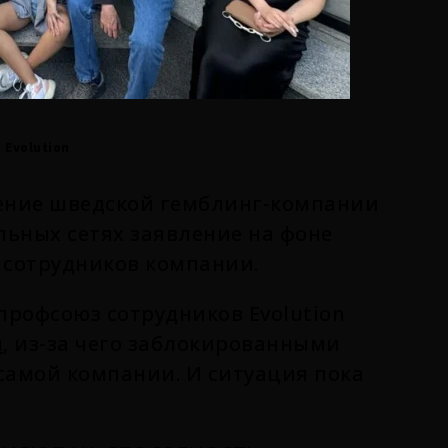
Evolution
ление шведской гемблинг-компании
льных сетях заявление на фоне
 сотрудников компании.
 профсоюз сотрудников Evolution
ы
, из-за чего заблокированными
 самой компании. И ситуация пока