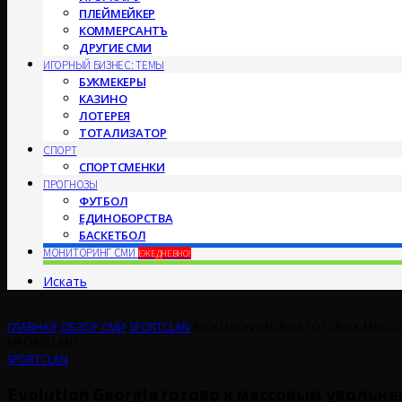
ПЛЕЙМЕЙКЕР
КОММЕРСАНТЪ
ДРУГИЕ СМИ
ИГОРНЫЙ БИЗНЕС: ТЕМЫ
БУКМЕКЕРЫ
КАЗИНО
ЛОТЕРЕЯ
ТОТАЛИЗАТОР
СПОРТ
СПОРТСМЕНКИ
ПРОГНОЗЫ
ФУТБОЛ
ЕДИНОБОРСТВА
БАСКЕТБОЛ
МОНИТОРИНГ СМИ
ЕЖЕДНЕВНО!
Искать
ГЛАВНАЯ
/
ОБЗОР СМИ
/
SPORTCLAN
/
EVOLUTION GEORGIA ГОТОВО К МАС
{SPORTCLAN}
SPORTCLAN
Evolution Georgia готово к массовым уволь