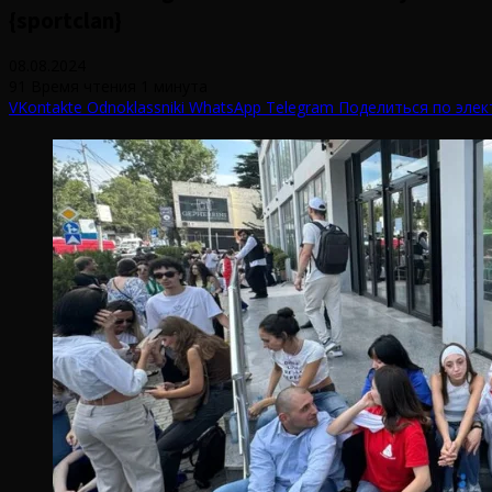
{sportclan}
08.08.2024
91
Время чтения 1 минута
VKontakte
Odnoklassniki
WhatsApp
Telegram
Поделиться по элек