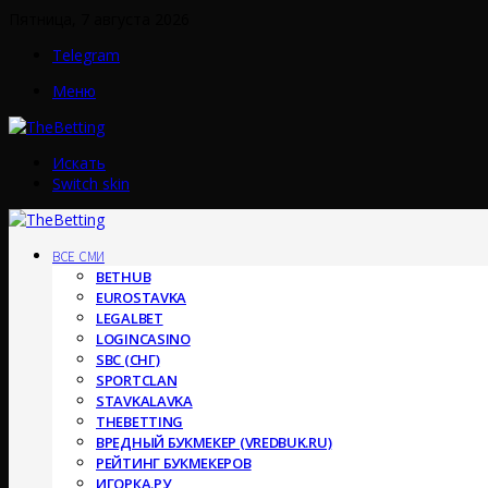
Пятница, 7 августа 2026
Telegram
Меню
Искать
Switch skin
ВСЕ СМИ
BETHUB
EUROSTAVKA
LEGALBET
LOGINCASINO
SBC (СНГ)
SPORTCLAN
STAVKALAVKA
THEBETTING
ВРЕДНЫЙ БУКМЕКЕР (VREDBUK.RU)
РЕЙТИНГ БУКМЕКЕРОВ
ИГОРКА.РУ