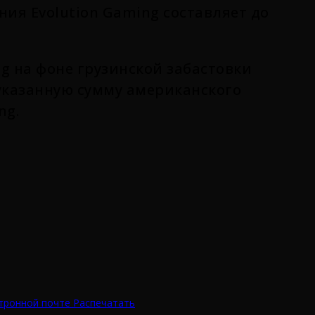
ния Evolution Gaming составляет до
ng на фоне грузинской забастовки
 указанную сумму американского
ng
.
тронной почте
Распечатать