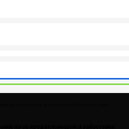
СОВЫМ УВОЛЬНЕНИЯМ ИЗ-ЗА ПРОДОЛЖАЮЩЕЙСЯ ЗАБАСТОВКИ
нениям из-за продолжающейся забастовки