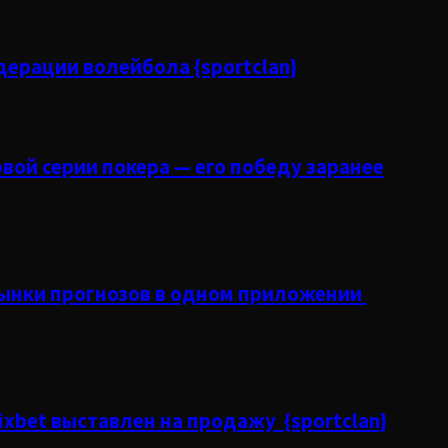
ерации волейбола {sportclan}
ой серии покера — его победу заранее
рынки прогнозов в одном приложении
xbet выставлен на продажу {sportclan}