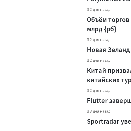
2 дня назад
Объём торгов 
млрд {рб}
2 дня назад
Новая Зеланд
2 дня назад
Китай призва
китайских тур
2 дня назад
Flutter завер
3 дня назад
Sportradar ув