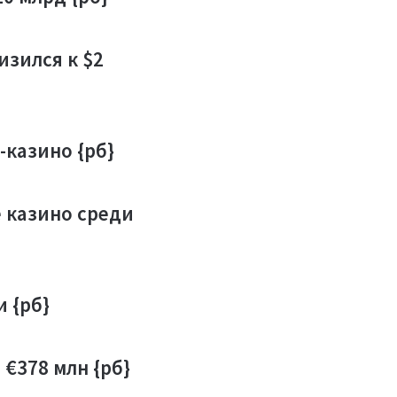
азартных игр
д открытием
илия собрала
изился к $2
 {рб}
6 млрд налогов
нзированных
екеров за
 & Wonder
казино {рб}
да {рб}
ичила
тальную
 казино среди
A на 9% {рб}
 {рб}
 €378 млн {рб}