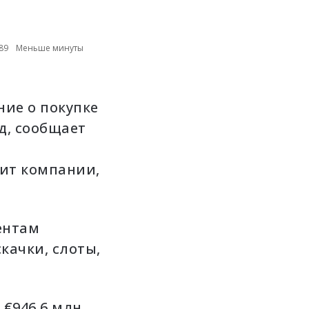
89
Меньше минуты
ние о покупке
д, сообщает
ит компании,
ентам
качки, слоты,
е
€946,6 млн.