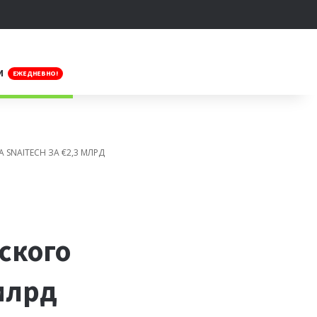
Искать
И
ЕЖЕДНЕВНО!
 SNAITECH ЗА €2,3 МЛРД
ского
 млрд