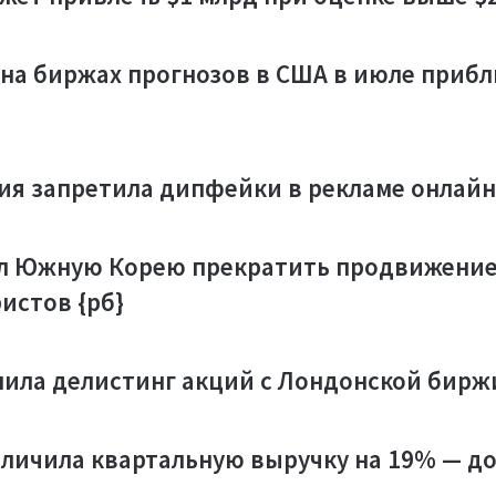
для 
пере
Браз
на биржах прогнозов в США в июле прибл
рынка
€1,1
с
лице
букм
Light
ия запретила дипфейки в рекламе онлайн-
полго
увел
квар
л Южную Корею прекратить продвижение
EBITD
истов {рб}
шила делистинг акций с Лондонской биржи
еличила квартальную выручку на 19% — до