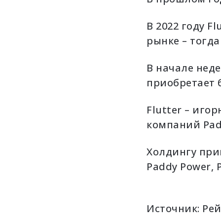
т
р
В 2022 году F
о
рынке – тогда
н
н
о
В начале неде
й
приобретает
б
п
о
ч
Flutter – иго
т
компаний Padd
е
Холдингу прин
Paddy Power, P
Источник:
Рей