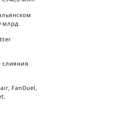
тальянском
9 млрд.
tter
е слияния
ir, FanDuel,
t.