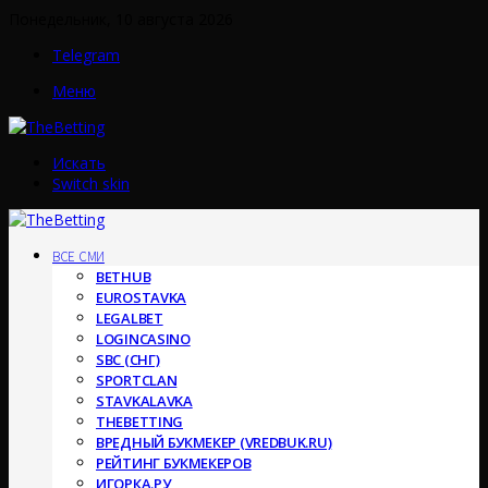
Понедельник, 10 августа 2026
Telegram
Меню
Искать
Switch skin
ВСЕ СМИ
BETHUB
EUROSTAVKA
LEGALBET
LOGINCASINO
SBC (СНГ)
SPORTCLAN
STAVKALAVKA
THEBETTING
ВРЕДНЫЙ БУКМЕКЕР (VREDBUK.RU)
РЕЙТИНГ БУКМЕКЕРОВ
ИГОРКА.РУ