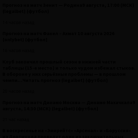
Прогноз на матч Зенит — Родина9 августа, 17:00 (МСК)
{legalbet} {футбол}
14 часов назад
Прогноз на матч Факел – Ахмат 10 августа 2026
{onlybet} {футбол}
16 часов назад
Клуб закончил прошлый сезон в нижней части
таблицы (15-е место) и только чудом избежал стыков.
В обороне у них серьёзные проблемы — в прошлом
чемпи…Читать прогноз {legalbet} {футбол}
20 часов назад
Прогноз на матч Динамо Москва — Динамо Махачкала9
августа, 14:30 (МСК) {legalbet} {футбол}
21 час назад
В воскресенье на «Эмирейтс» «Арсенал» и «Боруссия»
из Дортмунда проведут один из заключительных