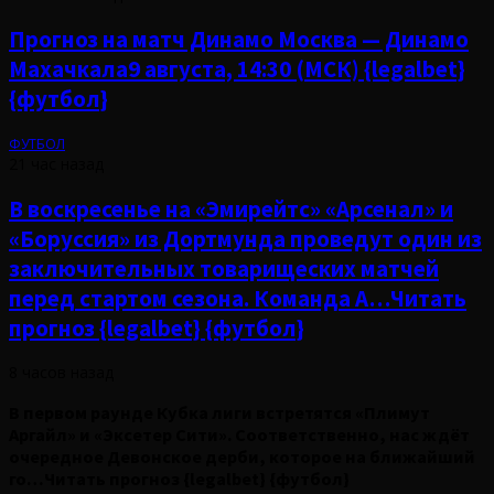
Прогноз на матч Динамо Москва — Динамо
Махачкала9 августа, 14:30 (МСК) {legalbet}
{футбол}
ФУТБОЛ
21 час назад
В воскресенье на «Эмирейтс» «Арсенал» и
«Боруссия» из Дортмунда проведут один из
заключительных товарищеских матчей
перед стартом сезона. Команда А…Читать
прогноз {legalbet} {футбол}
8 часов назад
В первом раунде Кубка лиги встретятся «Плимут
Аргайл» и «Эксетер Сити». Соответственно, нас ждёт
очередное Девонское дерби, которое на ближайший
го…Читать прогноз {legalbet} {футбол}