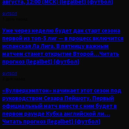
августа, 12:00 (МСК) {legalbet} {футбол}
ФУТБОЛ
1 день назад
Уже через неделю будет дан старт сезона
первой из топ-5 лиг — в процесс включится
испанская Ла Лига. В пятницу важным
матчем станет открытие Второй…Читать
прогноз {legalbet} {футбол}
ФУТБОЛ
2 дня назад
«Вулверхэмптон» начинает этот сезон под
руководством Сезара Пейшоту. Первый
официальный матч вместе с ним будет в
первом раунде Кубка английской ли…
Читать прогноз {legalbet} {футбол}