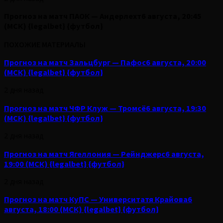
Прогноз на матч ПАОК — Андерлехт6 августа, 20:45
(МСК) {legalbet} {футбол}
ПОХОЖИЕ МАТЕРИАЛЫ
Прогноз на матч Зальцбург — Пафос6 августа, 20:00
(МСК) {legalbet} {футбол}
2 дня назад
Прогноз на матч ЧФР Клуж — Тромсё6 августа, 19:30
(МСК) {legalbet} {футбол}
2 дня назад
Прогноз на матч Ягеллония — Рейнджерс6 августа,
19:00 (МСК) {legalbet} {футбол}
2 дня назад
Прогноз на матч КуПС — Университатя Крайова6
августа, 18:00 (МСК) {legalbet} {футбол}