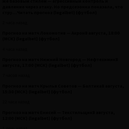
же базовым стилем — агрессивный контроль и
давление через атаку. Но предсезонка показала, что
стру…Читать прогноз {legalbet} {футбол}
2 часа назад
Прогноз на матч Локомотив — Акрон8 августа, 18:00
(МСК) {legalbet} {футбол}
4 часа назад
Прогноз на матч Нижний Новгород — Нефтехимик8
августа, 17:00 (МСК) {legalbet} {футбол}
7 часов назад
Прогноз на матч Крылья Советов — Балтика8 августа,
15:30 (МСК) {legalbet} {футбол}
22 часа назад
Прогноз на матч Енисей — Текстильщик8 августа,
12:00 (МСК) {legalbet} {футбол}
1 день назад