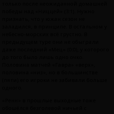
только после неожиданной домашней
победы над «Ниццей» (3:1). Нужно
признать, что у южан сезон не
заладился, в принципе. В остальном у
небесно-морских всё грустно. В
предыдущем туре они не обыграли
даже последний «Мец» (0:0), у которого
до того было лишь одно очко.
Половина матчей «Гавра» «верх»,
половина «низ», но в большинстве
(пяти) его игроки не забивали больше
одного.
«Ренн» в прошлые выходные тоже
обошёлся безголевой ничьей с