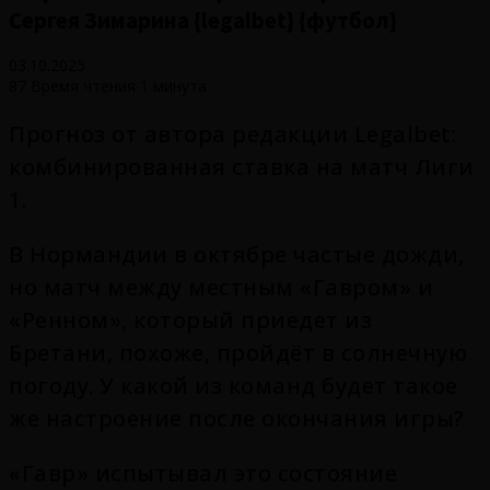
Сергея Зимарина {legalbet} {футбол}
03.10.2025
87
Время чтения 1 минута
Прогноз от автора редакции Legalbet:
комбинированная ставка на матч Лиги
1.
В Нормандии в октябре частые дожди,
но матч между местным «Гавром» и
«Ренном», который приедет из
Бретани, похоже, пройдёт в солнечную
погоду. У какой из команд будет такое
же настроение после окончания игры?
«Гавр» испытывал это состояние