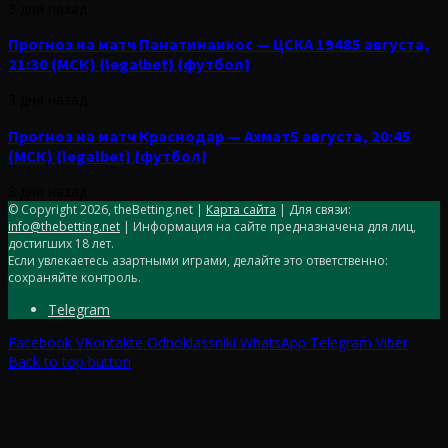
3 дня назад
Прогноз на матч Панатинаикос — ЦСКА 19485 августа,
21:30 (МСК) {legalbet} {футбол}
3 дня назад
Прогноз на матч Краснодар — Ахмат5 августа, 20:45
(МСК) {legalbet} {футбол}
3 дня назад
© Copyright 2026, theBetting.net |
Карта сайта
| Для связи:
info@thebetting.net
| Информация на сайте предназначена для лиц,
достигших 18 лет.
Если увлекаетесь азартными играми, делайте это ответственно:
сохраняйте контроль.
Telegram
Facebook
VKontakte
Odnoklassniki
WhatsApp
Telegram
Viber
Back to top button