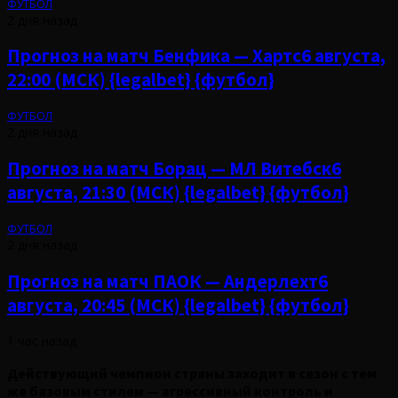
ФУТБОЛ
2 дня назад
Прогноз на матч Бенфика — Хартс6 августа,
22:00 (МСК) {legalbet} {футбол}
ФУТБОЛ
2 дня назад
Прогноз на матч Борац — МЛ Витебск6
августа, 21:30 (МСК) {legalbet} {футбол}
ФУТБОЛ
2 дня назад
Прогноз на матч ПАОК — Андерлехт6
августа, 20:45 (МСК) {legalbet} {футбол}
1 час назад
Действующий чемпион страны заходит в сезон с тем
же базовым стилем — агрессивный контроль и