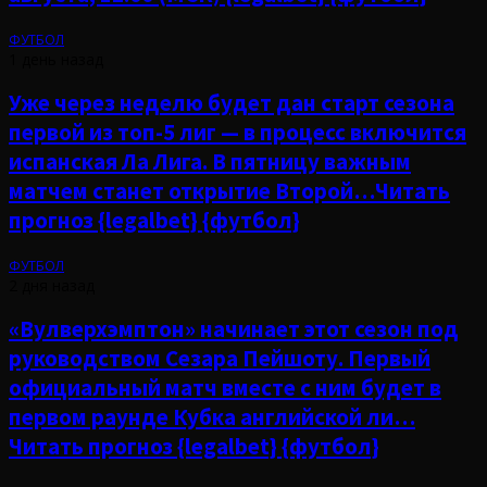
ФУТБОЛ
1 день назад
Уже через неделю будет дан старт сезона
первой из топ-5 лиг — в процесс включится
испанская Ла Лига. В пятницу важным
матчем станет открытие Второй…Читать
прогноз {legalbet} {футбол}
ФУТБОЛ
2 дня назад
«Вулверхэмптон» начинает этот сезон под
руководством Сезара Пейшоту. Первый
официальный матч вместе с ним будет в
первом раунде Кубка английской ли…
Читать прогноз {legalbet} {футбол}