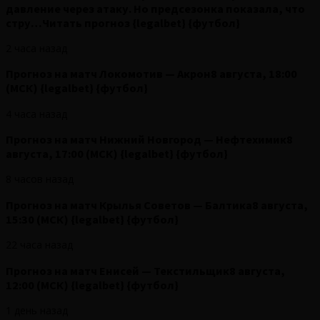
давление через атаку. Но предсезонка показала, что
стру…Читать прогноз {legalbet} {футбол}
2 часа назад
Прогноз на матч Локомотив — Акрон8 августа, 18:00
(МСК) {legalbet} {футбол}
4 часа назад
Прогноз на матч Нижний Новгород — Нефтехимик8
августа, 17:00 (МСК) {legalbet} {футбол}
8 часов назад
Прогноз на матч Крылья Советов — Балтика8 августа,
15:30 (МСК) {legalbet} {футбол}
22 часа назад
Прогноз на матч Енисей — Текстильщик8 августа,
12:00 (МСК) {legalbet} {футбол}
1 день назад