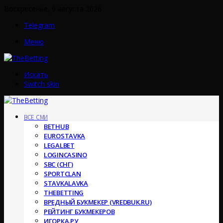
Воскресенье, 9 августа 2026
Telegram
Меню
Искать
Switch skin
ВСЕ СМИ
BETHUB
EUROSTAVKA
LEGALBET
LOGINCASINO
SBC (СНГ)
SPORTCLAN
STAVKALAVKA
THEBETTING
ВРЕДНЫЙ БУКМЕКЕР (VREDBUK.RU)
РЕЙТИНГ БУКМЕКЕРОВ
ИГОРКА.РУ