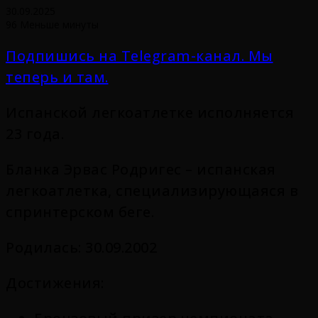
30.09.2025
96
Меньше минуты
Подпишись на Telegram-канал. Мы
теперь и там.
Испанской легкоатлетке исполняется
23 года.
Бланка Эрвас Родригес – испанская
легкоатлетка, специализирующаяся в
спринтерском беге.
Родилась: 30.09.2002
Достижения: