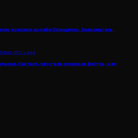
рному катанию за лайк Плющенко. Знакомьтесь,
ания. Считает, что у нее огненная фигура, а ее