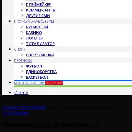
ПЛЕЙМЕЙКЕР
КОММЕРСАНТЪ
ДРУГИЕ СМИ
ИГОРНЫЙ БИЗНЕС: ТЕМЫ
БУКМЕКЕРЫ
КАЗИНО
ЛОТЕРЕЯ
ТОТАЛИЗАТОР
СПОРТ
СПОРТСМЕНКИ
ПРОГНОЗЫ
ФУТБОЛ
ЕДИНОБОРСТВА
БАСКЕТБОЛ
МОНИТОРИНГ СМИ
ЕЖЕДНЕВНО!
Искать
ГЛАВНАЯ
/
СПОРТСМЕНКИ
/
ИМЕНИННИЦА ДНЯ. ШАРЛИН МОДСЛИ
СПОРТСМЕНКИ
Именинница дня. Шарлин Модсли