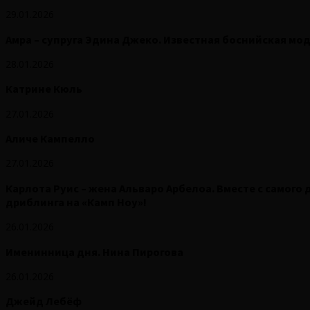
29.01.2026
Амра – супруга Эдина Джеко. Известная боснийская мод
28.01.2026
Катрине Кюль
27.01.2026
Аличе Кампелло
27.01.2026
Карлота Руис – жена Альваро Арбелоа. Вместе с самого
дриблинга на «Камп Ноу»!
26.01.2026
Именинница дня. Нина Пирогова
26.01.2026
Джейд Лебёф