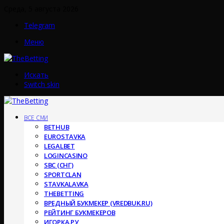
Среда, 5 августа 2026
Telegram
Меню
Искать
Switch skin
ВСЕ СМИ
BETHUB
EUROSTAVKA
LEGALBET
LOGINCASINO
SBC (СНГ)
SPORTCLAN
STAVKALAVKA
THEBETTING
ВРЕДНЫЙ БУКМЕКЕР (VREDBUK.RU)
РЕЙТИНГ БУКМЕКЕРОВ
ИГОРКА.РУ