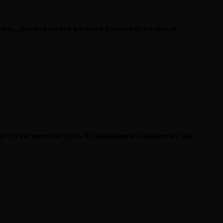
ель, снимавшаяся в клипе Энрике Иглесиаса!
 детства: прошли путь от академии «Сарагосы» до