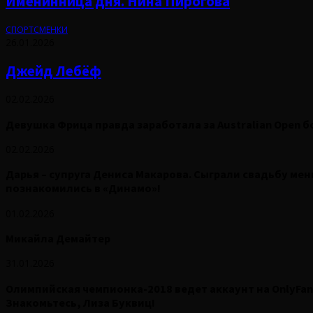
Именинница дня. Нина Пирогова
СПОРТСМЕНКИ
26.01.2026
Джейд Лебёф
02.02.2026
Девушка Фрица правда заработала за Australian Open б
02.02.2026
Дарья – супруга Дениса Макарова. Сыграли свадьбу мень
познакомились в «Динамо»!
01.02.2026
Микайла Демайтер
31.01.2026
Олимпийская чемпионка-2018 ведет аккаунт на OnlyFan
Знакомьтесь, Лиза Буквиц!