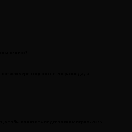
ольше него?
ше чем через год после его развода, а
s, чтобы оплатить подготовку к Играм-2026.