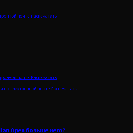
тронной почте
Распечатать
тронной почте
Распечатать
я по электронной почте
Распечатать
ian Open больше него?