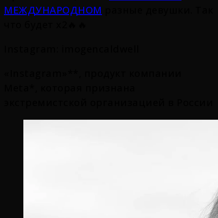
МЕЖДУНАРОДНОМ
разные девушки. Так
что будет
х2
🔥🔥
Instagram:
imogencaldwell
«Instagram»**, продукт компании
Meta*, которая признана
экстремистской организацией в России