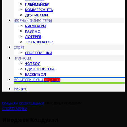
ПЛЕЙМЕЙКЕР
КОММЕРСАНТЪ
ДРУГИЕ СМИ
ИГОРНЫЙ БИЗНЕС: ТЕМЫ
БУКМЕКЕРЫ
КАЗИНО
ЛОТЕРЕЯ
ТОТАЛИЗАТОР
СПОРТ
СПОРТСМЕНКИ
ПРОГНОЗЫ
ФУТБОЛ
ЕДИНОБОРСТВА
БАСКЕТБОЛ
МОНИТОРИНГ СМИ
ЕЖЕДНЕВНО!
Искать
ГЛАВНАЯ
/
СПОРТСМЕНКИ
/
ИМОДЖЕН КОЛДУЭЛЛ
СПОРТСМЕНКИ
Имоджен Колдуэлл