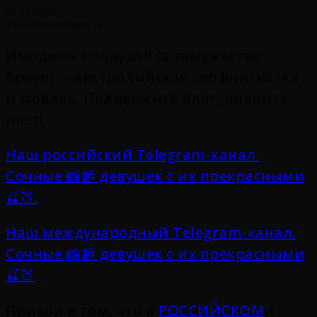
06.04.2025
100
Меньше минуты
Имоджен Колдуэлл (в замужестве
Браун) – австралийская серфингистка
и модель.
Поддержите блог, оцените
пост!
Наш российский Telegram-канал.
Сочные 📸📹 девушек с их прекрасными
🍒🍑.
Наш международный Telegram-канал.
Сочные 📸📹 девушек с их прекрасными
🍒🍑
Прикол в том, что в
РОССИЙСКОМ
и