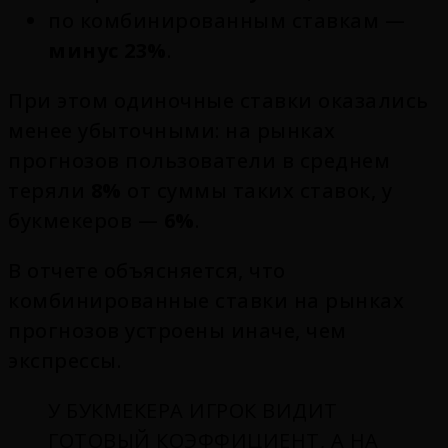
по комбинированным ставкам —
минус 23%
.
При этом одиночные ставки оказались
менее убыточными: на рынках
прогнозов пользователи в среднем
теряли
8%
от суммы таких ставок, у
букмекеров —
6%
.
В отчете объясняется, что
комбинированные ставки на рынках
прогнозов устроены иначе, чем
экспрессы.
У БУКМЕКЕРА ИГРОК ВИДИТ
ГОТОВЫЙ КОЭФФИЦИЕНТ, А НА