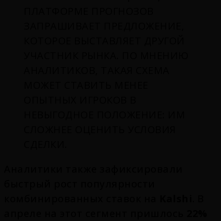
ПЛАТФОРМЕ ПРОГНОЗОВ
ЗАПРАШИВАЕТ ПРЕДЛОЖЕНИЕ,
КОТОРОЕ ВЫСТАВЛЯЕТ ДРУГОЙ
УЧАСТНИК РЫНКА. ПО МНЕНИЮ
АНАЛИТИКОВ, ТАКАЯ СХЕМА
МОЖЕТ СТАВИТЬ МЕНЕЕ
ОПЫТНЫХ ИГРОКОВ В
НЕВЫГОДНОЕ ПОЛОЖЕНИЕ: ИМ
СЛОЖНЕЕ ОЦЕНИТЬ УСЛОВИЯ
СДЕЛКИ.
Аналитики также зафиксировали
быстрый рост популярности
комбинированных ставок на
Kalshi
. В
апреле на этот сегмент пришлось
22%