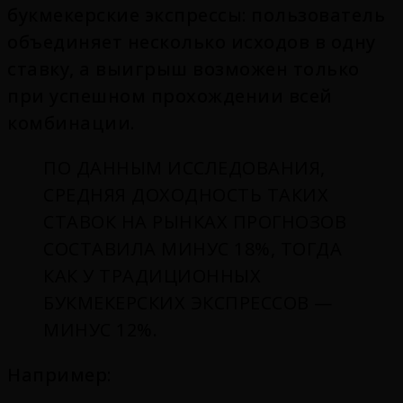
букмекерские экспрессы: пользователь
объединяет несколько исходов в одну
ставку, а выигрыш возможен только
при успешном прохождении всей
комбинации.
ПО ДАННЫМ ИССЛЕДОВАНИЯ,
СРЕДНЯЯ ДОХОДНОСТЬ ТАКИХ
СТАВОК НА РЫНКАХ ПРОГНОЗОВ
СОСТАВИЛА МИНУС 18%, ТОГДА
КАК У ТРАДИЦИОННЫХ
БУКМЕКЕРСКИХ ЭКСПРЕССОВ —
МИНУС 12%.
Например: