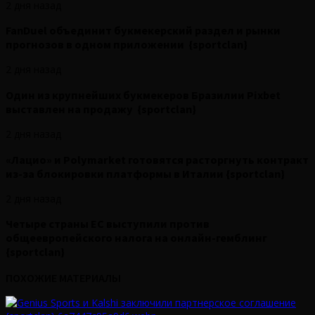
2 дня назад
FanDuel объединит букмекерский раздел и рынки
прогнозов в одном приложении {sportclan}
2 дня назад
Один из крупнейших букмекеров Бразилии Pixbet
выставлен на продажу {sportclan}
2 дня назад
«Лацио» и Polymarket готовятся расторгнуть контракт
из-за блокировки платформы в Италии {sportclan}
2 дня назад
Четыре страны ЕС выступили против
общеевропейского налога на онлайн-гемблинг
{sportclan}
ПОХОЖИЕ МАТЕРИАЛЫ