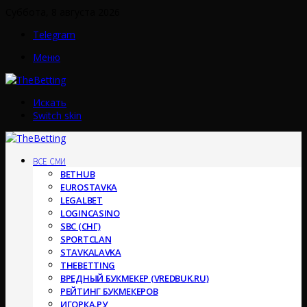
Суббота, 8 августа 2026
Telegram
Меню
Искать
Switch skin
ВСЕ СМИ
BETHUB
EUROSTAVKA
LEGALBET
LOGINCASINO
SBC (СНГ)
SPORTCLAN
STAVKALAVKA
THEBETTING
ВРЕДНЫЙ БУКМЕКЕР (VREDBUK.RU)
РЕЙТИНГ БУКМЕКЕРОВ
ИГОРКА.РУ