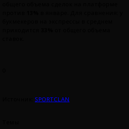
общего объема сделок на платформе
против
13%
в январе. Для сравнения: у
букмекеров на экспрессы в среднем
приходится
33%
от общего объема
ставок.
0
Источник:
SPORTCLAN
Темы