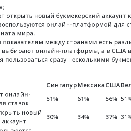
а;
 открыть новый букмекерский аккаунт к
оспользуются онлайн-платформой для с
ната мира.
 показателям между странами есть разли
 выбирают онлайн-платформы, а в США в
ся пользоваться сразу несколькими букм
Сингапур
Мексика
США
Ве
т онлайн-
51%
61%
56%
51
я ставок
ткрыть новый
30%
34%
37%
31
 аккаунт
ользуются