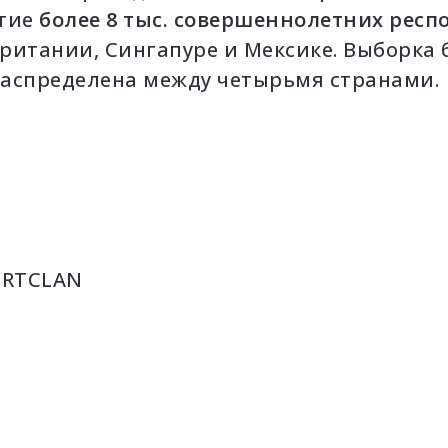
стие
более 8 тыс. совершеннолетних респ
ритании, Сингапуре и Мексике. Выборка
аспределена между четырьмя странами.
ORTCLAN
Игор
Кени
в суд
лице