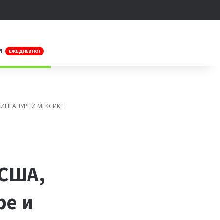
Искать
И
ЕЖЕДНЕВНО!
ИНГАПУРЕ И МЕКСИКЕ
 США,
ре и