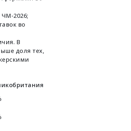
 ЧМ-2026;
тавок во
чия. В
ыше доля тех,
екерскими
ликобритания
%
%