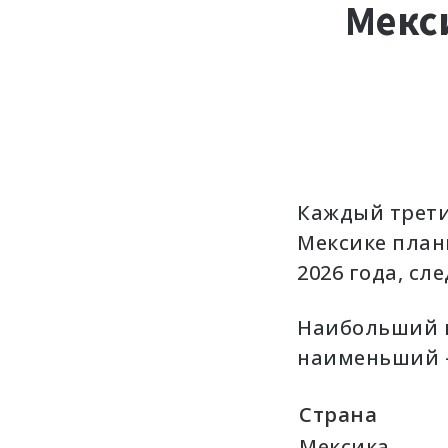
Мекс
V
O
W
T
П
Р
Каждый трети
K
d
h
e
о
а
o
n
a
l
д
с
Мексике план
n
o
t
e
е
п
2026 года, сл
t
k
s
g
л
е
a
l
A
r
и
ч
k
a
p
a
т
а
Наибольший и
t
s
p
m
ь
т
наименьший 
e
s
с
а
n
я
т
i
п
ь
Страна
k
о
i
э
Мексика