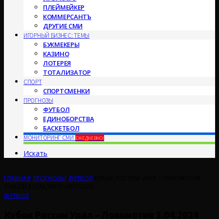
ПЛЕЙМЕЙКЕР
КОММЕРСАНТЪ
ДРУГИЕ СМИ
ИГОРНЫЙ БИЗНЕС: ТЕМЫ
БУКМЕКЕРЫ
КАЗИНО
ЛОТЕРЕЯ
ТОТАЛИЗАТОР
СПОРТ
СПОРТСМЕНКИ
ПРОГНОЗЫ
ФУТБОЛ
ЕДИНОБОРСТВА
БАСКЕТБОЛ
МОНИТОРИНГ СМИ
ЕЖЕДНЕВНО!
Искать
ГЛАВНАЯ
/
ПРОГНОЗЫ
/
ФУТБОЛ
/
КУБОК РОССИИ УРАЛ – ЛОКОМОТИВ
3.04.2024 {ONLYBET} {ФУТБОЛ}
ФУТБОЛ
Кубок России Урал – Локомотив 3.04.2024