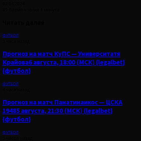
02.04.2024
89
Время чтения 1 минута
Читать далее
ФУТБОЛ
3 часа назад
Прогноз на матч КуПС — Университатя
Крайова6 августа, 18:00 (МСК) {legalbet}
{футбол}
ФУТБОЛ
4 часа назад
Прогноз на матч Панатинаикос — ЦСКА
19485 августа, 21:30 (МСК) {legalbet}
{футбол}
ФУТБОЛ
5 часов назад