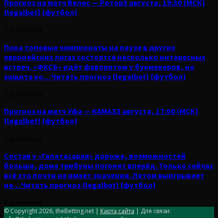
Прогноз на матч Велес — Ротор3 августа, 19:30 (МСК)
{legalbet} {футбол}
2 дня назад
Пока топовые чемпионаты на паузе в других
европейских лигах состоятся несколько интересных
встреч. «ФКСБ» идёт фаворитом у букмекеров, но
защита ко…Читать прогноз {legalbet} {футбол}
3 дня назад
Прогноз на матч Уфа — КАМАЗ3 августа, 17:00 (МСК)
{legalbet} {футбол}
3 дня назад
Состав у «Галатасарая» дороже, возможностей
больше, дома трибуны погонят вперёд. Только сейчас
всё это почти не имеет значения. Летом выигрывает
не…Читать прогноз {legalbet} {футбол}
3 дня назад
© Copyright 2026, theBetting.net |
Карта сайта
| Для связи: