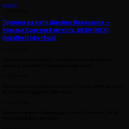
ФУТБОЛ
1 день назад
Прогноз на матч Динамо Махачкала —
Крылья Советов4 августа, 18:30 (МСК)
{legalbet} {футбол}
3 часа назад
Прогноз на матч КуПС — Университатя Крайова6
августа, 18:00 (МСК) {legalbet} {футбол}
4 часа назад
Прогноз на матч Панатинаикос — ЦСКА 19485 августа,
21:30 (МСК) {legalbet} {футбол}
5 часов назад
Прогноз на матч Краснодар — Ахмат5 августа, 20:45
(МСК) {legalbet} {футбол}
6 часов назад