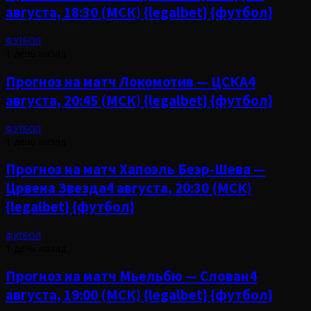
августа, 18:30 (МСК) {legalbet} {футбол}
ФУТБОЛ
1 день назад
Прогноз на матч Локомотив — ЦСКА4
августа, 20:45 (МСК) {legalbet} {футбол}
ФУТБОЛ
1 день назад
Прогноз на матч Хапоэль Беэр-Шева —
Црвена Звезда4 августа, 20:30 (МСК)
{legalbet} {футбол}
ФУТБОЛ
1 день назад
Прогноз на матч Мьельбю — Слован4
августа, 19:00 (МСК) {legalbet} {футбол}