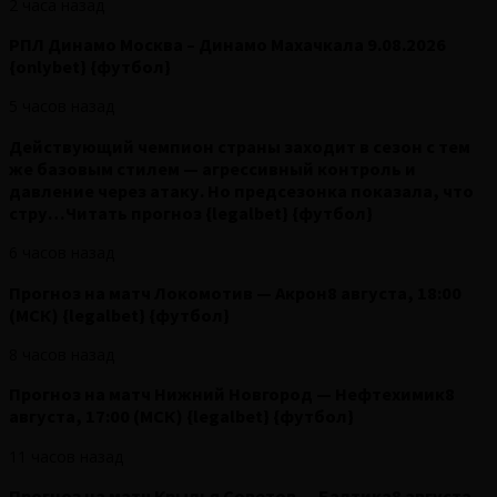
2 часа назад
РПЛ Динамо Москва – Динамо Махачкала 9.08.2026
{onlybet} {футбол}
5 часов назад
Действующий чемпион страны заходит в сезон с тем
же базовым стилем — агрессивный контроль и
давление через атаку. Но предсезонка показала, что
стру…Читать прогноз {legalbet} {футбол}
6 часов назад
Прогноз на матч Локомотив — Акрон8 августа, 18:00
(МСК) {legalbet} {футбол}
8 часов назад
Прогноз на матч Нижний Новгород — Нефтехимик8
августа, 17:00 (МСК) {legalbet} {футбол}
11 часов назад
Прогноз на матч Крылья Советов — Балтика8 августа,