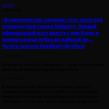
ФУТБОЛ
2 дня назад
«Вулверхэмптон» начинает этот сезон под
руководством Сезара Пейшоту. Первый
официальный матч вместе с ним будет в
первом раунде Кубка английской ли…
Читать прогноз {legalbet} {футбол}
1 час назад
Прогноз на матч СКА-Хабаровск — Спартак Кострома9
августа, 08:00 (МСК) {legalbet} {футбол}
2 часа назад
В европейском футболе постепенно стартуют
топовые чемпионаты. В эту субботу настал черёд
чемпионата Бельгии, Нидерландов и Португалии.
«Вестерло» п…Читать прогноз {legalbet} {футбол}