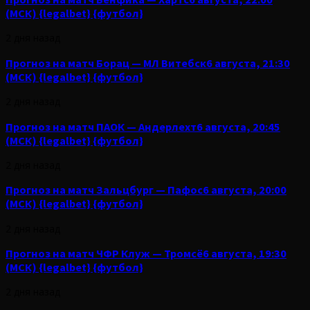
(МСК) {legalbet} {футбол}
2 дня назад
Прогноз на матч Борац — МЛ Витебск6 августа, 21:30
(МСК) {legalbet} {футбол}
2 дня назад
Прогноз на матч ПАОК — Андерлехт6 августа, 20:45
(МСК) {legalbet} {футбол}
2 дня назад
Прогноз на матч Зальцбург — Пафос6 августа, 20:00
(МСК) {legalbet} {футбол}
2 дня назад
Прогноз на матч ЧФР Клуж — Тромсё6 августа, 19:30
(МСК) {legalbet} {футбол}
2 дня назад