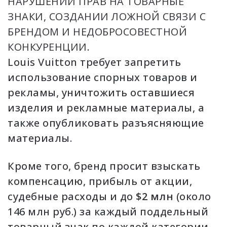
НАРУШЕНИИ ПРАВ НА ТОВАРНЫЕ
ЗНАКИ, СОЗДАНИИ ЛОЖНОЙ СВЯЗИ С
БРЕНДОМ И НЕДОБРОСОВЕСТНОЙ
КОНКУРЕНЦИИ.
Louis Vuitton требует запретить
использование спорных товаров и
рекламы, уничтожить оставшиеся
изделия и рекламные материалы, а
также опубликовать разъясняющие
материалы.
Кроме того, бренд просит взыскать
компенсацию, прибыль от акции,
судебные расходы и до
$2 млн
(около
146 млн руб.) за каждый поддельный
товарный знак по каждой категории