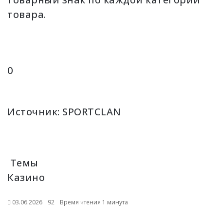
товара.
0
Источник:
SPORTCLAN
Темы
Казино
03.06.2026
92
Время чтения 1 минута