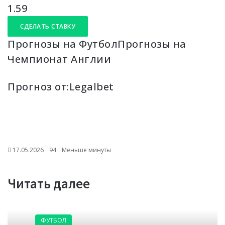
1.59
СДЕЛАТЬ СТАВКУ
Прогнозы на ФутболПрогнозы на
Чемпионат Англии
Прогноз от:
Legalbet
17.05.2026
94
Меньше минуты
Читать далее
ФУТБОЛ