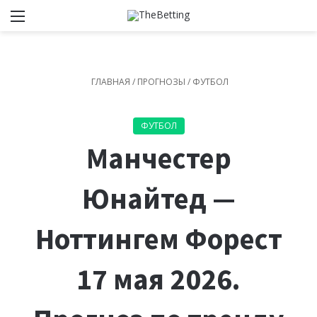
Меню
Switch
И
ГЛАВНАЯ
/
ПРОГНОЗЫ
/
ФУТБОЛ
ФУТБОЛ
Манчестер
Юнайтед —
Ноттингем Форест
17 мая 2026.