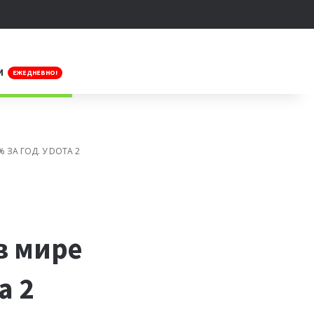
Искать
И
ЕЖЕДНЕВНО!
 ЗА ГОД. У DOTA 2
в мире
a 2