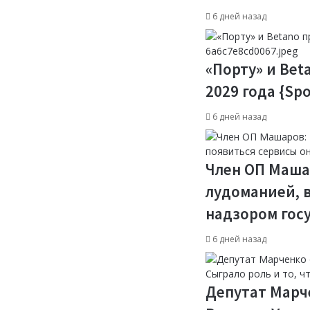
6 дней назад
«Порту» и Bet
2029 года {Spo
6 дней назад
Член ОП Маша
лудоманией, 
надзором госу
6 дней назад
Депутат Марч