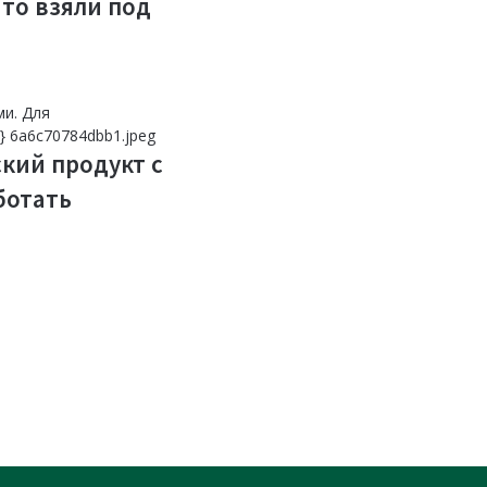
что взяли под
ский продукт с
ботать