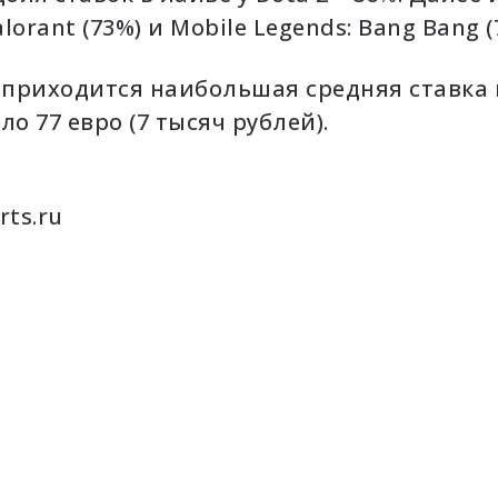
alorant (73%) и Mobile Legends: Bang Bang (
 приходится наибольшая средняя ставка 
ло 77 евро (7 тысяч рублей).
rts.ru
«МЮ»
конт
на 20
год. 
букм
«Лига
появ
ИИ-р
трен
матч
форме