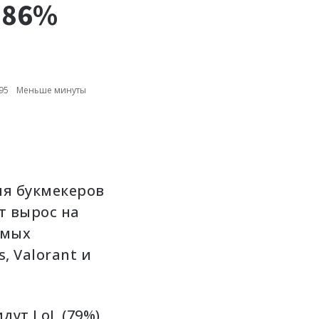
 86%
95
Меньше минуты
я букмекеров
т вырос на
амых
, Valorant и
дут LoL (79%),