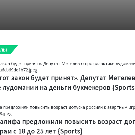
каза
Sports}
футб
Прод
«Окже
дире
Ставо
«Пос
наст
Leon
АЛЫ
похм
мира
Прос
прин
прак
боле
метри
этот закон будет принят». Депутат Метелев
оборо
Минз
 лудомании на деньги букмекеров {Sports
году»
лудо
«Про
зача
лате
Olim
галифа предложили повысить возраст доп
пов
пер
обра
ам с 18 до 25 лет {Sports}
офиц