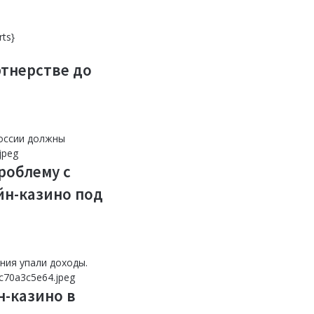
 развивать
екером в
цинскую
кистане
ь» {Sports}
ts}
ртнерстве до
роблему с
йн-казино под
н-казино в