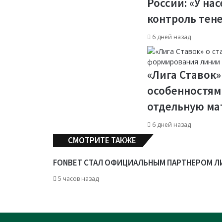
России: «У на
контроль тен
6 дней назад
«Лига Ставок»
особенностям
отдельную ма
6 дней назад
СМОТРИТЕ ТАКЖЕ
C
l
FONBET СТАЛ ОФИЦИАЛЬНЫМ ПАРТНЕРОМ ЛИГ
o
5 часов назад
s
e