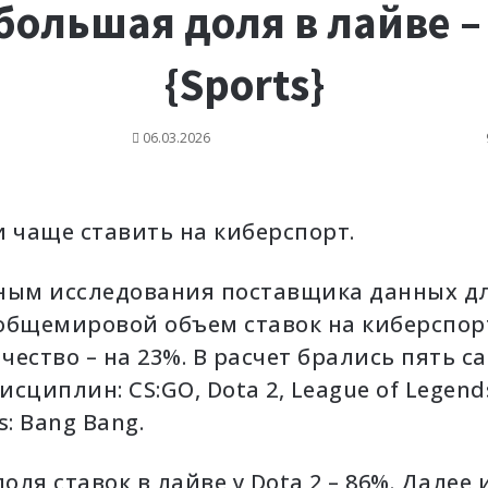
большая доля в лайве –
{Sports}
06.03.2026
и чаще ставить на киберспорт.
ным исследования поставщика данных дл
д общемировой объем ставок на киберспор
ичество – на 23%. В расчет брались пять с
сциплин: CS:GO, Dota 2, League of Legends
s: Bang Bang.
ля ставок в лайве у Dota 2 – 86%. Далее и