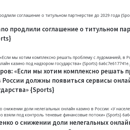
надо
букм
меди
Узбе
помощ
{Spor
ano продлили соглашение о титульном па
rts}
ров: «Если мы хотим комплексно решать п
в России должны появиться сервисы онла
дарства» {Sports}
енко о снижении доли нелегальных онлай