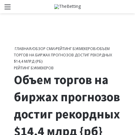
Меню
Switch
И
ГЛАВНАЯ
/
ОБЗОР СМИ
/
РЕЙТИНГ БУКМЕКЕРОВ
/
ОБЪЕМ
ТОРГОВ НА БИРЖАХ ПРОГНОЗОВ ДОСТИГ РЕКОРДНЫХ
$14,4 МЛРД {РБ}
РЕЙТИНГ БУКМЕКЕРОВ
Объем торгов на
биржах прогнозов
достиг рекордных
$14,4 млрд {рб}