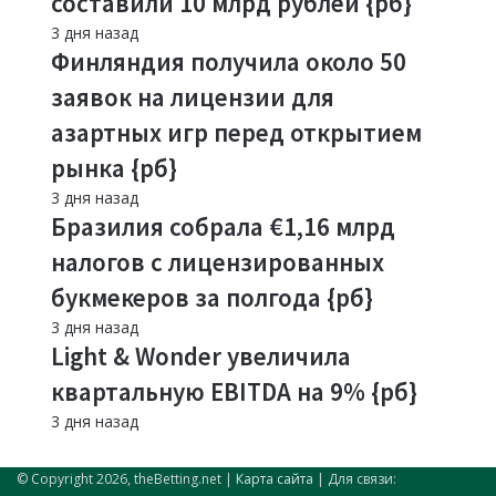
составили 10 млрд рублей {рб}
3 дня назад
Финляндия получила около 50
заявок на лицензии для
азартных игр перед открытием
рынка {рб}
3 дня назад
Бразилия собрала €1,16 млрд
налогов с лицензированных
букмекеров за полгода {рб}
3 дня назад
Light & Wonder увеличила
квартальную EBITDA на 9% {рб}
3 дня назад
© Copyright 2026, theBetting.net |
Карта сайта
| Для связи: