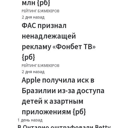
млн {рб}
РЕЙТИНГ БУКМЕКЕРОВ
2 дня назад
ФАС признал
ненадлежащей
рекламу «Фонбет ТВ»
{рб}
РЕЙТИНГ БУКМЕКЕРОВ
2 дня назад
Apple получила иск в
Бразилии из-за доступа
детей к азартным
приложениям {рб}
1 день назад
В Онтарио оштрафовали Betty