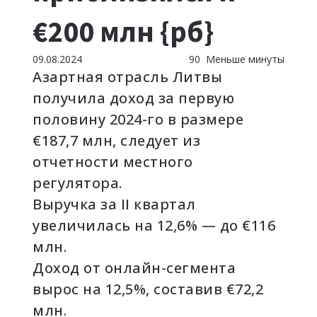
€200 млн {рб}
09.08.2024
90
Меньше минуты
Азартная отрасль Литвы
получила доход за первую
половину 2024-го в размере
€187,7 млн, следует из
отчетности местного
регулятора.
Выручка за II квартал
увеличилась на 12,6%
— до €116
млн.
Доход от онлайн-сегмента
вырос на 12,5%, составив
€72,2
млн.