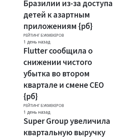
Бразилии из-за доступа
детей к азартным
приложениям {рб}
РЕЙТИНГ БУКМЕКЕРОВ
1 день назад
Flutter сообщила о
снижении чистого
убытка во втором
квартале и смене CEO
{рб}
РЕЙТИНГ БУКМЕКЕРОВ
1 день назад
Super Group увеличила
квартальную выручку