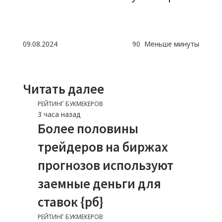
09.08.2024
90
Меньше минуты
Читать далее
РЕЙТИНГ БУКМЕКЕРОВ
3 часа назад
Более половины
трейдеров на биржах
прогнозов используют
заемные деньги для
ставок {рб}
РЕЙТИНГ БУКМЕКЕРОВ