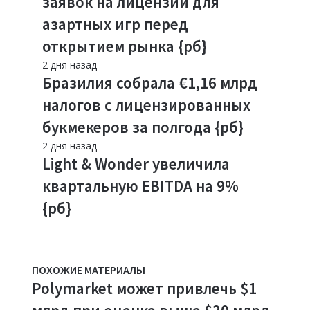
заявок на лицензии для
азартных игр перед
открытием рынка {рб}
2 дня назад
Бразилия собрала €1,16 млрд
налогов с лицензированных
букмекеров за полгода {рб}
2 дня назад
Light & Wonder увеличила
квартальную EBITDA на 9%
{рб}
ПОХОЖИЕ МАТЕРИАЛЫ
Polymarket может привлечь $1