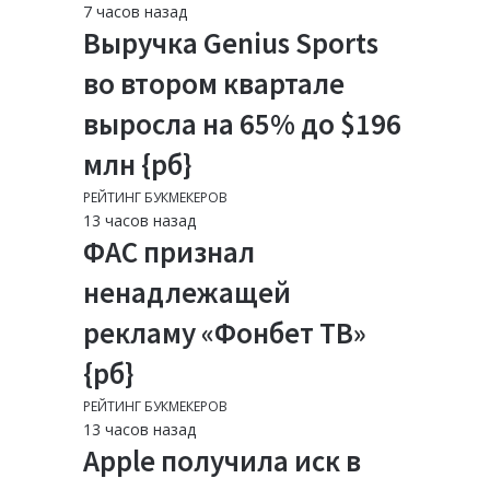
7 часов назад
Выручка Genius Sports
во втором квартале
выросла на 65% до $196
млн {рб}
РЕЙТИНГ БУКМЕКЕРОВ
13 часов назад
ФАС признал
ненадлежащей
рекламу «Фонбет ТВ»
{рб}
РЕЙТИНГ БУКМЕКЕРОВ
13 часов назад
Apple получила иск в