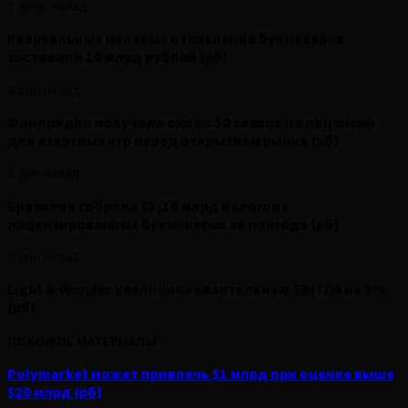
1 день назад
Квартальные целевые отчисления букмекеров
составили 10 млрд рублей {рб}
2 дня назад
Финляндия получила около 50 заявок на лицензии
для азартных игр перед открытием рынка {рб}
2 дня назад
Бразилия собрала €1,16 млрд налогов с
лицензированных букмекеров за полгода {рб}
2 дня назад
Light & Wonder увеличила квартальную EBITDA на 9%
{рб}
ПОХОЖИЕ МАТЕРИАЛЫ
Polymarket может привлечь $1 млрд при оценке выше
$20 млрд {рб}