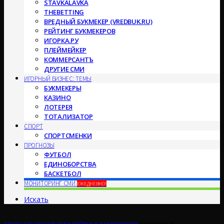
STAVKALAVKA
THEBETTING
ВРЕДНЫЙ БУКМЕКЕР (VREDBUK.RU)
РЕЙТИНГ БУКМЕКЕРОВ
ИГОРКА.РУ
ПЛЕЙМЕЙКЕР
КОММЕРСАНТЪ
ДРУГИЕ СМИ
ИГОРНЫЙ БИЗНЕС: ТЕМЫ
БУКМЕКЕРЫ
КАЗИНО
ЛОТЕРЕЯ
ТОТАЛИЗАТОР
СПОРТ
СПОРТСМЕНКИ
ПРОГНОЗЫ
ФУТБОЛ
ЕДИНОБОРСТВА
БАСКЕТБОЛ
МОНИТОРИНГ СМИ
ЕЖЕДНЕВНО!
Искать