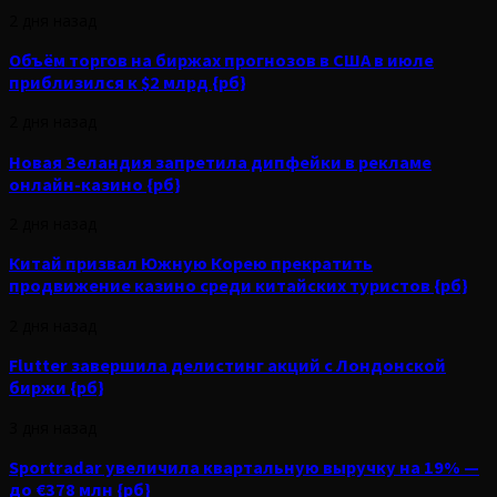
2 дня назад
Объём торгов на биржах прогнозов в США в июле
приблизился к $2 млрд {рб}
2 дня назад
Новая Зеландия запретила дипфейки в рекламе
онлайн-казино {рб}
2 дня назад
Китай призвал Южную Корею прекратить
продвижение казино среди китайских туристов {рб}
2 дня назад
Flutter завершила делистинг акций с Лондонской
биржи {рб}
3 дня назад
Sportradar увеличила квартальную выручку на 19% —
до €378 млн {рб}