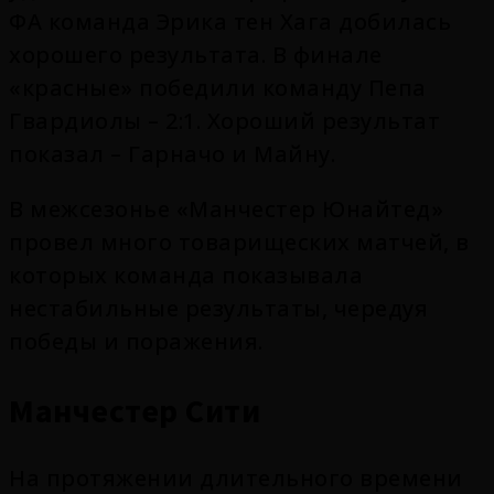
ФА команда Эрика тен Хага добилась
хорошего результата. В финале
«красные» победили команду Пепа
Гвардиолы – 2:1. Хороший результат
показал – Гарначо и Майну.
В межсезонье «Манчестер Юнайтед»
провел много товарищеских матчей, в
которых команда показывала
нестабильные результаты, чередуя
победы и поражения.
Манчестер Сити
На протяжении длительного времени