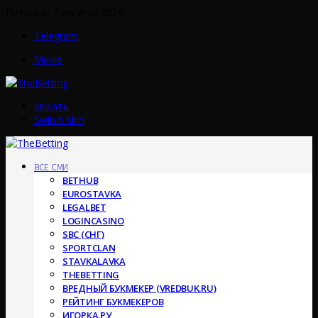
Пятница, 7 августа 2026
Telegram
Меню
Искать
Switch skin
ВСЕ СМИ
BETHUB
EUROSTAVKA
LEGALBET
LOGINCASINO
SBC (СНГ)
SPORTCLAN
STAVKALAVKA
THEBETTING
ВРЕДНЫЙ БУКМЕКЕР (VREDBUK.RU)
РЕЙТИНГ БУКМЕКЕРОВ
ИГОРКА.РУ