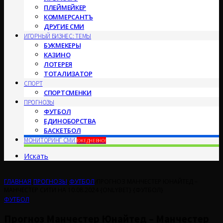
ПЛЕЙМЕЙКЕР
КОММЕРСАНТЪ
ДРУГИЕ СМИ
ИГОРНЫЙ БИЗНЕС: ТЕМЫ
БУКМЕКЕРЫ
КАЗИНО
ЛОТЕРЕЯ
ТОТАЛИЗАТОР
СПОРТ
СПОРТСМЕНКИ
ПРОГНОЗЫ
ФУТБОЛ
ЕДИНОБОРСТВА
БАСКЕТБОЛ
МОНИТОРИНГ СМИ
ЕЖЕДНЕВНО!
Искать
ГЛАВНАЯ
/
ПРОГНОЗЫ
/
ФУТБОЛ
/
ПРОГНОЗ МАНЧЕСТЕР ЮНАЙТЕД –
МАНЧЕСТЕР СИТИ НА 10.08.2024 {ONLYBET} {ФУТБОЛ}
ФУТБОЛ
Прогноз Манчестер Юнайтед – Манчестер