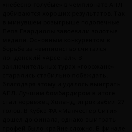
«небесно-голубые» в чемпионате АПЛ
добиваются хороших результатов. Так
в минувшем розыгрыше подопечные
Пепа Гвардиолы завоевали золотые
медали. Основным конкурентом в
борьбе за чемпионство считался
лондонский «Арсенал». В
заключительных турах «горожане»
старались стабильно побеждать,
благодаря этому и удалось выиграть
АПЛ. Лучшим бомбардиром в итоге
стал норвежец Холанд, игрок забил 27
голов. В Кубке ФА «Манчестер Сити»
дошел до финала, однако выиграть
трофей было крайне сложно. В финале