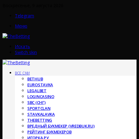
Воскресенье, 9 августа 2026
Telegram
Меню
Искать
Switch skin
ВСЕ СМИ
BETHUB
EUROSTAVKA
LEGALBET
LOGINCASINO
SBC (СНГ)
SPORTCLAN
STAVKALAVKA
THEBETTING
ВРЕДНЫЙ БУКМЕКЕР (VREDBUK.RU)
РЕЙТИНГ БУКМЕКЕРОВ
ИГОРКА.РУ