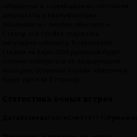
«Израиль» и «Швейцарию». Неплохие
результаты в квалификации
показывали – Алибек, Михэилэ и
Станчу, эта тройка старалась
регулярно забивать. В групповой
стадии на Евро-2024 румынам будет
сложно побороться за лидирующие
позиции. Основная борьба наверняка
будет идти за 3 строчку.
Статистика очных встреч
Дата
Хозяева
Гости
Счет
14.11.12
Румыни
Прогноз и ставка на игру