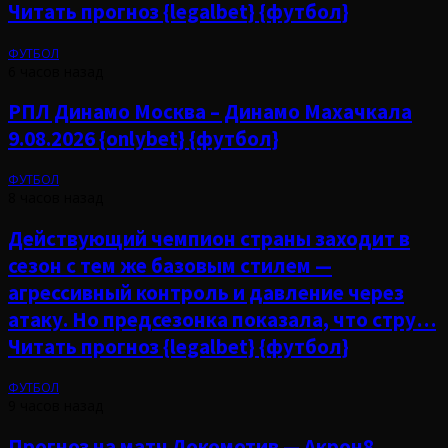
Читать прогноз {legalbet} {футбол}
ФУТБОЛ
6 часов назад
РПЛ Динамо Москва – Динамо Махачкала
9.08.2026 {onlybet} {футбол}
ФУТБОЛ
8 часов назад
Действующий чемпион страны заходит в
сезон с тем же базовым стилем —
агрессивный контроль и давление через
атаку. Но предсезонка показала, что стру…
Читать прогноз {legalbet} {футбол}
ФУТБОЛ
9 часов назад
Прогноз на матч Локомотив — Акрон8