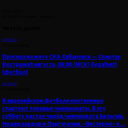
22.06.2024
91
Время чтения 1 минута
Читать далее
ФУТБОЛ
5 часов назад
Прогноз на матч СКА-Хабаровск — Спартак
Кострома9 августа, 08:00 (МСК) {legalbet}
{футбол}
ФУТБОЛ
6 часов назад
В европейском футболе постепенно
стартуют топовые чемпионаты. В эту
субботу настал черёд чемпионата Бельгии,
Нидерландов и Португалии. «Вестерло» п…