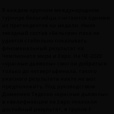
В каждом крупном международном
турнире бельгийцы считаются одними
из претендентов на медали. Имея
звездный состав «Бельгии» пока не
удается стабильно показывать
феноменальный результат на
Чемпионате мира и Евро. На ЧЕ-2020
«красные дьяволы» смогли добраться
только до четвертьфинала, такого
ужасного результата никто не мог
предположить. Под руководством
Доменико Тедеско «красные дьяволы»
в квалификации на Евро показали
достойный результат, в группе F