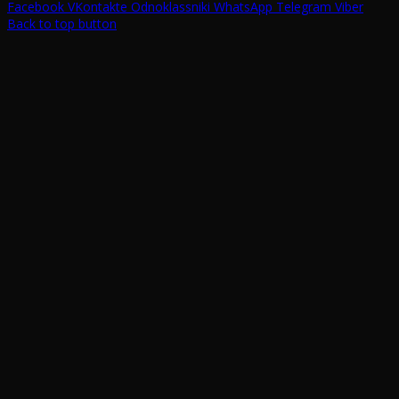
Facebook
VKontakte
Odnoklassniki
WhatsApp
Telegram
Viber
Back to top button