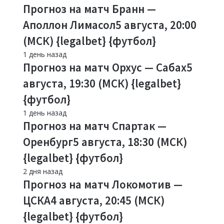
Прогноз на матч Бранн —
Аполлон Лимасол5 августа, 20:00
(МСК) {legalbet} {футбол}
1 день назад
Прогноз на матч Орхус — Сабах5
августа, 19:30 (МСК) {legalbet}
{футбол}
1 день назад
Прогноз на матч Спартак —
Оренбург5 августа, 18:30 (МСК)
{legalbet} {футбол}
2 дня назад
Прогноз на матч Локомотив —
ЦСКА4 августа, 20:45 (МСК)
{legalbet} {футбол}