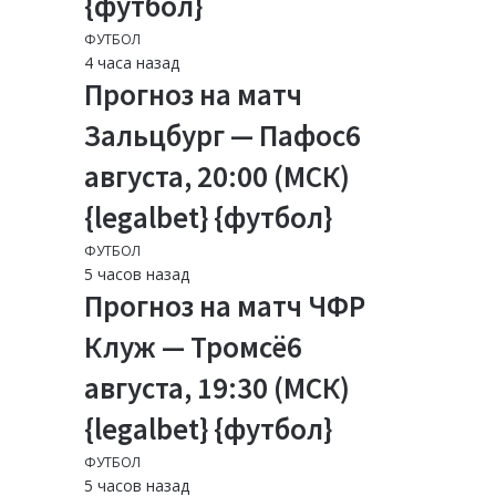
{футбол}
ФУТБОЛ
4 часа назад
Прогноз на матч
Зальцбург — Пафос6
августа, 20:00 (МСК)
{legalbet} {футбол}
ФУТБОЛ
5 часов назад
Прогноз на матч ЧФР
Клуж — Тромсё6
августа, 19:30 (МСК)
{legalbet} {футбол}
ФУТБОЛ
5 часов назад