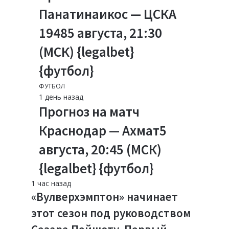
Панатинаикос — ЦСКА
19485 августа, 21:30
(МСК) {legalbet}
{футбол}
ФУТБОЛ
1 день назад
Прогноз на матч
Краснодар — Ахмат5
августа, 20:45 (МСК)
{legalbet} {футбол}
1 час назад
«Вулверхэмптон» начинает
этот сезон под руководством