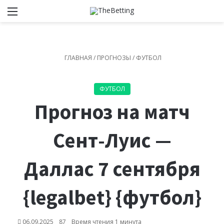
Меню
Switch
И
ГЛАВНАЯ
/
ПРОГНОЗЫ
/
ФУТБОЛ
ФУТБОЛ
Прогноз на матч
Сент-Луис —
Даллас 7 сентября
{legalbet} {футбол}
06.09.2025
87
Время чтения 1 минута