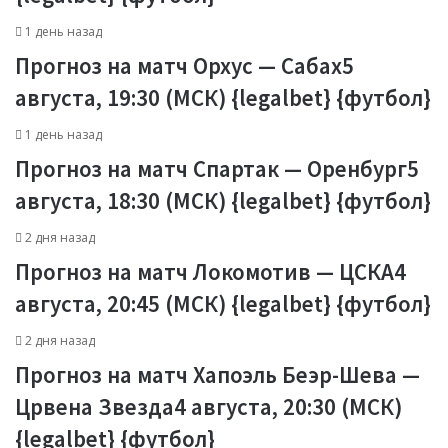
1 день назад
Прогноз на матч Орхус — Сабах5
августа, 19:30 (МСК) {legalbet} {футбол}
1 день назад
Прогноз на матч Спартак — Оренбург5
августа, 18:30 (МСК) {legalbet} {футбол}
2 дня назад
Прогноз на матч Локомотив — ЦСКА4
августа, 20:45 (МСК) {legalbet} {футбол}
2 дня назад
Прогноз на матч Хапоэль Беэр-Шева —
Црвена Звезда4 августа, 20:30 (МСК)
{legalbet} {футбол}