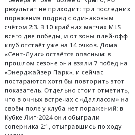
результат не приходит: три последних
поражения подряд с одинаковым
счётом 2:3. В 10 крайних матчах MLS
всего две победы, и от зоны плей-офф
клуб отстаёт уже на 14 очков. Дома
«Сент-Луис» остаётся опасным: в
прошлом сезоне они взяли 7 побед на
«Энерджайзер Парк», и сейчас
постараются хотя бы повторить этот
показатель. Отдельно стоит отметить,
что в очных встречах с «Далласом» на
своём поле у клуба нет поражений: в
Кубке Лиг-2024 они обыграли
соперника 2:1, отыгравшись по ходу