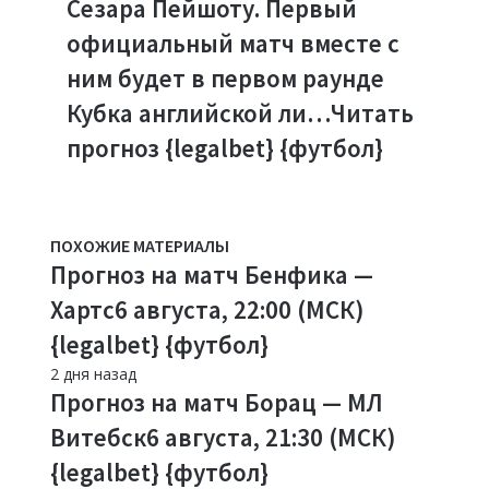
Сезара Пейшоту. Первый
официальный матч вместе с
ним будет в первом раунде
Кубка английской ли…Читать
прогноз {legalbet} {футбол}
ПОХОЖИЕ МАТЕРИАЛЫ
Прогноз на матч Бенфика —
Хартс6 августа, 22:00 (МСК)
{legalbet} {футбол}
2 дня назад
Прогноз на матч Борац — МЛ
Витебск6 августа, 21:30 (МСК)
{legalbet} {футбол}