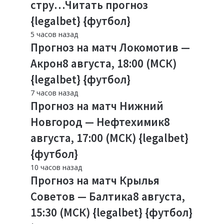
стру…Читать прогноз
{legalbet} {футбол}
5 часов назад
Прогноз на матч Локомотив —
Акрон8 августа, 18:00 (МСК)
{legalbet} {футбол}
7 часов назад
Прогноз на матч Нижний
Новгород — Нефтехимик8
августа, 17:00 (МСК) {legalbet}
{футбол}
10 часов назад
Прогноз на матч Крылья
Советов — Балтика8 августа,
15:30 (МСК) {legalbet} {футбол}