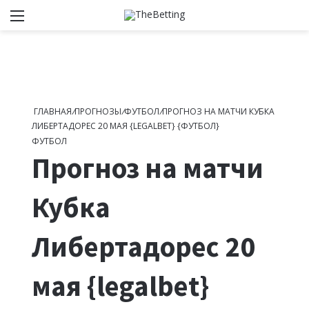
Меню
Switch
И
ГЛАВНАЯ
/
ПРОГНОЗЫ
/
ФУТБОЛ
/
ПРОГНОЗ НА МАТЧИ КУБКА
ЛИБЕРТАДОРЕС 20 МАЯ {LEGALBET} {ФУТБОЛ}
ФУТБОЛ
Прогноз на матчи
Кубка
Либертадорес 20
мая {legalbet}