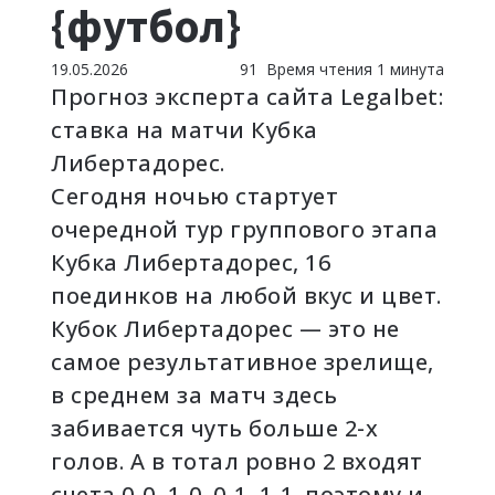
{футбол}
19.05.2026
91
Время чтения 1 минута
Прогноз эксперта сайта Legalbet:
ставка на матчи Кубка
Либертадорес.
Сегодня ночью стартует
очередной тур группового этапа
Кубка Либертадорес, 16
поединков на любой вкус и цвет.
Кубок Либертадорес — это не
самое результативное зрелище,
в среднем за матч здесь
забивается чуть больше 2-х
голов. А в тотал ровно 2 входят
счета 0-0, 1-0, 0-1, 1-1, поэтому и