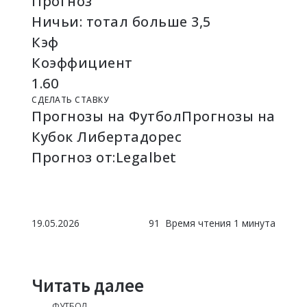
Прогноз
Ничьи: тотал больше 3,5
Кэф
Коэффициент
1.60
СДЕЛАТЬ СТАВКУ
Прогнозы на ФутболПрогнозы на
Кубок Либертадорес
Прогноз от:
Legalbet
19.05.2026
91
Время чтения 1 минута
Читать далее
ФУТБОЛ