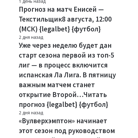
1 день назад
Прогноз на матч Енисей —
Текстильщик8 августа, 12:00
(МСК) {legalbet} {футбол}
2 дня назад
Уже через неделю будет дан
старт сезона первой из топ-5
лиг — в процесс включится
испанская Ла Лига. В пятницу
важным матчем станет
открытие Второй…Читать
прогноз {legalbet} {футбол}
2 дня назад
«Вулверхэмптон» начинает
этот сезон под руководством