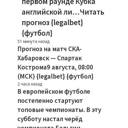
первом раунде Кубка
английской ли…Читать
прогноз {legalbet}
{футбол}
51 минута назад
Прогноз на матч СКА-
Хабаровск — Спартак
Кострома9 августа, 08:00
(МСК) {legalbet} {футбол}
2 часа назад
В европейском футболе
постепенно стартуют
топовые чемпионаты. В эту
субботу настал черёд
чемпионата Бельгии,