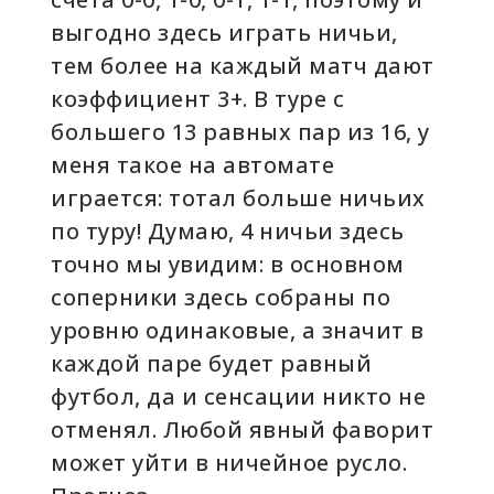
выгодно здесь играть ничьи,
тем более на каждый матч дают
коэффициент 3+. В туре с
большего 13 равных пар из 16, у
меня такое на автомате
играется: тотал больше ничьих
по туру! Думаю, 4 ничьи здесь
точно мы увидим: в основном
соперники здесь собраны по
уровню одинаковые, а значит в
каждой паре будет равный
футбол, да и сенсации никто не
отменял. Любой явный фаворит
может уйти в ничейное русло.