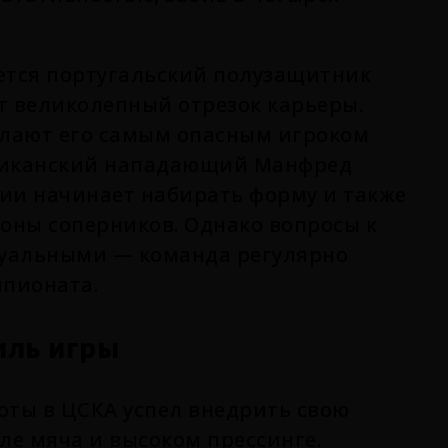
ается португальский полузащитник
 великолепный отрезок карьеры.
делают его самым опасным игроком
ариканский нападающий Манфред
ции начинает набирать форму и также
роны соперников. Однако вопросы к
туальными — команда регулярно
мпионата.
иль игры
оты в ЦСКА успел внедрить свою
е мяча и высоком прессинге.