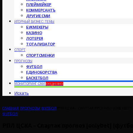
ПЛЕЙМЕЙКЕР
КОММЕРСАНТЪ
ДРУГИЕ СМИ
ИГОРНЫЙ БИЗНЕС: ТЕМЫ
БУКМЕКЕРЫ
КАЗИНО
ЛОТЕРЕЯ
ТОТАЛИЗАТОР
СПОРТ
СПОРТСМЕНКИ
ПРОГНОЗЫ
ФУТБОЛ
ЕДИНОБОРСТВА
БАСКЕТБОЛ
МОНИТОРИНГ СМИ
ЕЖЕДНЕВНО!
Искать
ГЛАВНАЯ
/
ПРОГНОЗЫ
/
ФУТБОЛ
/
РПЛ ЦСКА – СПАРТАК ПРОГНОЗ {ONLYBET}
ФУТБОЛ
РПЛ ЦСКА – Спартак прогноз {onlybet} {футб