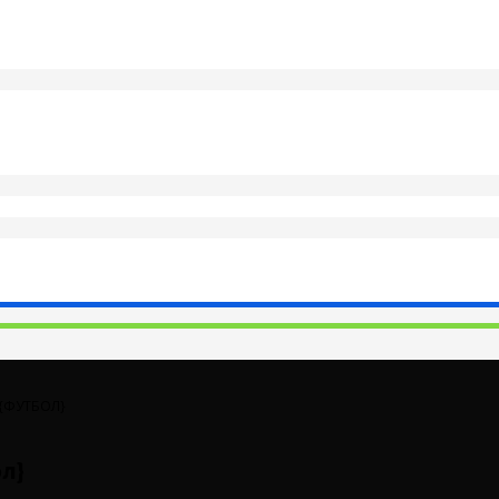
 {ФУТБОЛ}
ол}