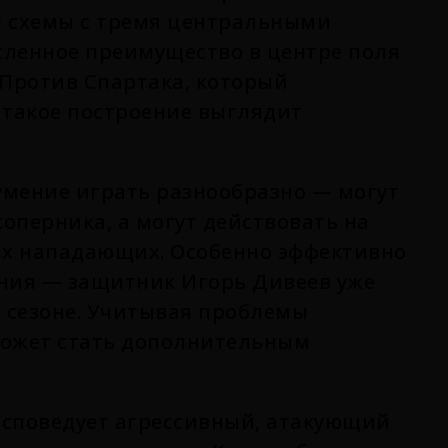
 схемы с тремя центральными
сленное преимущество в центре поля
 Против Спартака, который
 такое построение выглядит
умение играть разнообразно — могут
оперника, а могут действовать на
них нападающих. Особенно эффективно
ния — защитник Игорь Дивеев уже
м сезоне. Учитывая проблемы
 может стать дополнительным
исповедует агрессивный, атакующий