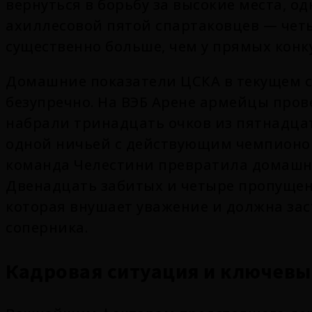
вернуться в борьбу за высокие места, о
ахиллесовой пятой спартаковцев — че
существенно больше, чем у прямых конк
Домашние показатели ЦСКА в текущем с
безупречно. На ВЭБ Арене армейцы пров
набрали тринадцать очков из пятнадца
одной ничьей с действующим чемпионом
команда Челестини превратила домашню
Двенадцать забитых и четыре пропущен
которая внушает уважение и должна за
соперника.
Кадровая ситуация и ключевы