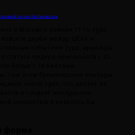
тронной почте
Распечатать
рене в Москве в рамках 11-го тура
сковское дерби между ЦСКА и
 главным событием тура; армейцы
 статусе лидера чемпионата с 21
асно-белые с 18 баллами
ы, при этом букмекерские конторы
циент около трёх, что делает их
матча и создаёт интересную
ной ценностью в казалось бы
я форма