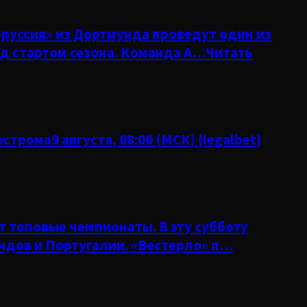
оруссия» из Дортмунда проведут один из
д стартом сезона. Команда А…Читать
трома9 августа, 08:00 (МСК) {legalbet}
 топовые чемпионаты. В эту субботу
ндов и Португалии. «Вестерло» п…