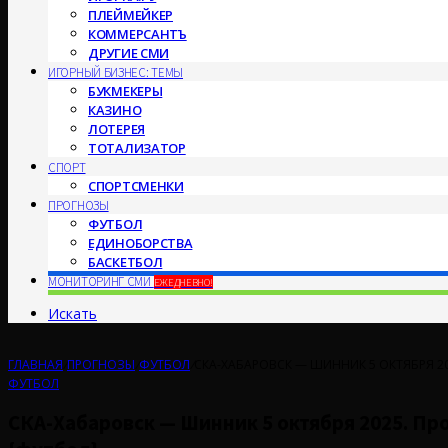
ПЛЕЙМЕЙКЕР
КОММЕРСАНТЪ
ДРУГИЕ СМИ
ИГОРНЫЙ БИЗНЕС: ТЕМЫ
БУКМЕКЕРЫ
КАЗИНО
ЛОТЕРЕЯ
ТОТАЛИЗАТОР
СПОРТ
СПОРТСМЕНКИ
ПРОГНОЗЫ
ФУТБОЛ
ЕДИНОБОРСТВА
БАСКЕТБОЛ
МОНИТОРИНГ СМИ
ЕЖЕДНЕВНО!
Искать
ГЛАВНАЯ
/
ПРОГНОЗЫ
/
ФУТБОЛ
/
СКА-ХАБАРОВСК — ШИННИК 5 ОКТЯБРЯ 202
ФУТБОЛ
СКА-Хабаровск — Шинник 5 октября 2025. Прог