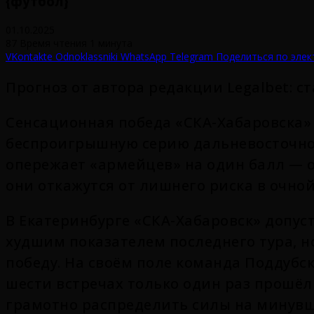
{футбол}
01.10.2025
87
Время чтения 1 минута
VKontakte
Odnoklassniki
WhatsApp
Telegram
Поделиться по элек
Прогноз от автора редакции Legalbet: ст
Сенсационная победа «СКА-Хабаровска» в
беспроигрышную серию дальневосточног
опережает «армейцев» на один балл — об
они откажутся от лишнего риска в очной
В Екатеринбурге «СКА-Хабаровск» допусти
худшим показателем последнего тура, н
победу. На своём поле команда Поддубс
шести встречах только один раз прошёл 
грамотно распределить силы на минувш