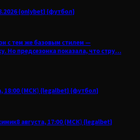
2026 {onlybet} {футбол}
он с тем же базовым стилем —
ку. Но предсезонка показала, что стру…
 18:00 (МСК) {legalbet} {футбол}
ик8 августа, 17:00 (МСК) {legalbet}