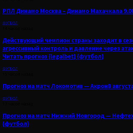
РПЛ Динамо Москва – Динамо Махачкала 9.08.
ФУТБОЛ
14 часов назад
Действующий чемпион страны заходит в сез
агрессивный контроль и давление через ата
Читать прогноз {legalbet} {футбол}
ФУТБОЛ
15 часов назад
Прогноз на матч Локомотив — Акрон8 августа,
ФУТБОЛ
17 часов назад
Прогноз на матч Нижний Новгород — Нефтехим
{футбол}