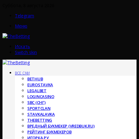
Суббота, 8 августа 2026
Telegram
Меню
Искать
Switch skin
ВСЕ СМИ
BETHUB
EUROSTAVKA
LEGALBET
LOGINCASINO
SBC (СНГ)
SPORTCLAN
STAVKALAVKA
THEBETTING
ВРЕДНЫЙ БУКМЕКЕР (VREDBUK.RU)
РЕЙТИНГ БУКМЕКЕРОВ
ИГОРКА.РУ