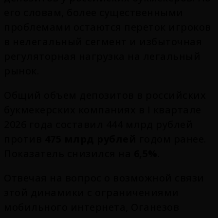
его словам, более существенными
проблемами остаются переток игроков
в нелегальный сегмент и избыточная
регуляторная нагрузка на легальный
рынок.
Общий объем депозитов в российских
букмекерских компаниях в I квартале
2026 года составил 444 млрд рублей
против
475 млрд рублей
годом ранее.
Показатель снизился на
6,5%
.
Отвечая на вопрос о возможной связи
этой динамики с ограничениями
мобильного интернета, Оганезов