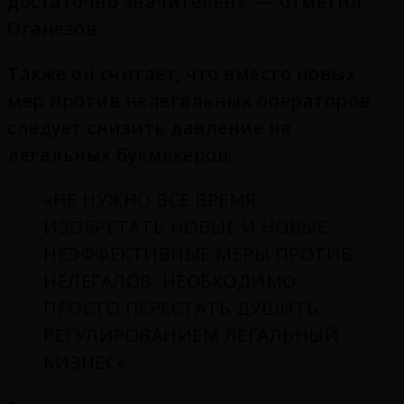
достаточно значителен», — отметил
Оганезов.
Также он считает, что вместо новых
мер против нелегальных операторов
следует снизить давление на
легальных букмекеров:
«НЕ НУЖНО ВСЕ ВРЕМЯ
ИЗОБРЕТАТЬ НОВЫЕ И НОВЫЕ
НЕЭФФЕКТИВНЫЕ МЕРЫ ПРОТИВ
НЕЛЕГАЛОВ, НЕОБХОДИМО
ПРОСТО ПЕРЕСТАТЬ ДУШИТЬ
РЕГУЛИРОВАНИЕМ ЛЕГАЛЬНЫЙ
БИЗНЕС».