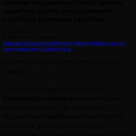
Советник гендиректора FONBET призвал
«перестать душить регулированием»
российских букмекеров {sportclan}
01.06.2026
95
Время чтения 1 минута
VKontakte
Odnoklassniki
WhatsApp
Telegram
Поделиться по
электронной почте
Распечатать
Николай Оганезов, советник гендиректора
FONBET
Советник гендиректора FONBET
Николай Оганезов
в комментарии
Sports.ru заявил, что не считает
ограничения мобильного интернета
основным фактором снижения
депозитов у российских букмекеров. По