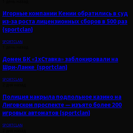
1 день назад
Игорные компании Кении обратились в суд
из-за роста лицензионных сборов в 500 раз
{sportclan}
SPORTCLAN
1 день назад
Домен БК «1xСтавка» заблокировали на
Шри-Ланке {sportclan}
SPORTCLAN
2 дня назад
Полиция накрыла подпольное казино на
Лиговском проспекте — изъято более 200
игровых автоматов {sportclan}
SPORTCLAN
2 дня назад