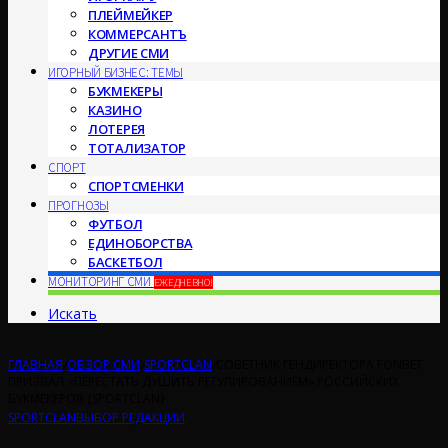
ПЛЕЙМЕЙКЕР
КОММЕРСАНТЪ
ДРУГИЕ СМИ
ИГОРНЫЙ БИЗНЕС: ТЕМЫ
БУКМЕКЕРЫ
КАЗИНО
ЛОТЕРЕЯ
ТОТАЛИЗАТОР
СПОРТ
СПОРТСМЕНКИ
ПРОГНОЗЫ
ФУТБОЛ
ЕДИНОБОРСТВА
БАСКЕТБОЛ
МОНИТОРИНГ СМИ
ЕЖЕДНЕВНО!
Искать
ГЛАВНАЯ
/
ОБЗОР СМИ
/
SPORTCLAN
/
СОВЕТНИК ГЕНДИРЕКТОРА FONBET
ПРИЗВАЛ «ПЕРЕСТАТЬ ДУШИТЬ РЕГУЛИРОВАНИЕМ» РОССИЙСКИХ
БУКМЕКЕРОВ {SPORTCLAN}
SPORTCLAN
ВЫБОР РЕДАКЦИИ