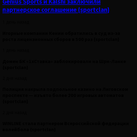
Genius Sports и Kalshi заключили
партнерское соглашение {sportclan}
1 день назад
Игорные компании Кении обратились в суд из-за
роста лицензионных сборов в 500 раз {sportclan}
1 день назад
Домен БК «1xСтавка» заблокировали на Шри-Ланке
{sportclan}
2 дня назад
Полиция накрыла подпольное казино на Лиговском
проспекте — изъято более 200 игровых автоматов
{sportclan}
2 дня назад
WINLINE стала партнером Всероссийской федерации
волейбола {sportclan}