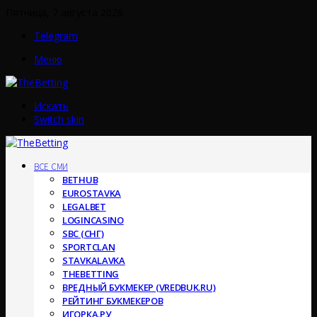
Пятница, 7 августа 2026
Telegram
Меню
Искать
Switch skin
ВСЕ СМИ
BETHUB
EUROSTAVKA
LEGALBET
LOGINCASINO
SBC (СНГ)
SPORTCLAN
STAVKALAVKA
THEBETTING
ВРЕДНЫЙ БУКМЕКЕР (VREDBUK.RU)
РЕЙТИНГ БУКМЕКЕРОВ
ИГОРКА.РУ