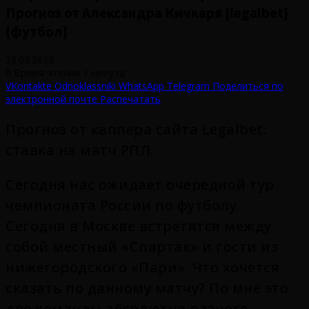
Прогноз от Александра Кичкаря {legalbet}
{футбол}
28.09.2025
0
Время чтения 1 минута
VKontakte
Odnoklassniki
WhatsApp
Telegram
Поделиться по
электронной почте
Распечатать
Прогноз от каппера сайта Legalbet:
ставка на матч РПЛ.
Сегодня нас ожидает очередной тур
чемпионата России по футболу.
Сегодня в Москве встретятся между
собой местный «Спартак» и гости из
нижегородского «Пари». Что хочется
сказать по данному матчу? По мне это
две команды абсолютно разного