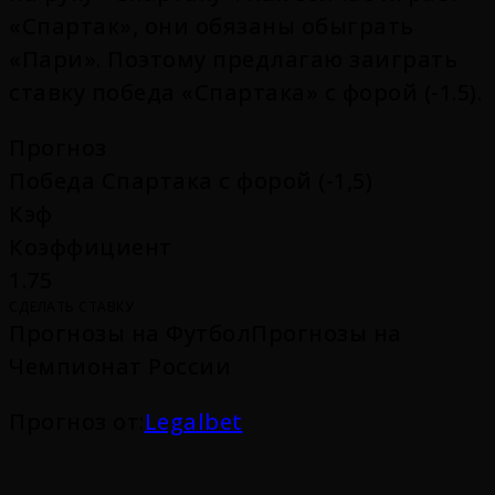
«Спартак», они обязаны обыграть
«Пари». Поэтому предлагаю заиграть
ставку победа «Спартака» с форой (-1.5).
Прогноз
Победа Спартака с форой (-1,5)
Кэф
Коэффициент
1.75
СДЕЛАТЬ СТАВКУ
Прогнозы на ФутболПрогнозы на
Чемпионат России
Прогноз от:
Legalbet