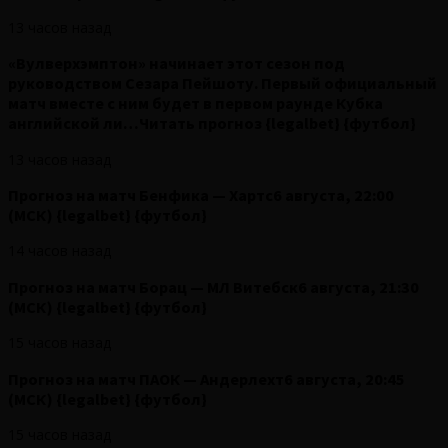
13 часов назад
«Вулверхэмптон» начинает этот сезон под
руководством Сезара Пейшоту. Первый официальный
матч вместе с ним будет в первом раунде Кубка
английской ли…Читать прогноз {legalbet} {футбол}
13 часов назад
Прогноз на матч Бенфика — Хартс6 августа, 22:00
(МСК) {legalbet} {футбол}
14 часов назад
Прогноз на матч Борац — МЛ Витебск6 августа, 21:30
(МСК) {legalbet} {футбол}
15 часов назад
Прогноз на матч ПАОК — Андерлехт6 августа, 20:45
(МСК) {legalbet} {футбол}
15 часов назад