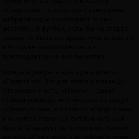
смену плана игры. Что касается
«Спартака», то команда Станковича
набрала ход и показывает очень
достойный футбол, если бы на старте
сезоне не было потеряно куча очков, то
я бы даже рассмотрел их на
претендентов на чемпионство.
Ожидаю увидеть здесь разгром от
«Спартака». Все для этого у команды
Станковича есть. «Пари» — самая
слабая команда чемпионата на ряду с
«Оренбургом», в матче со «Спартаком»
им нечего ловить, а футбол который
пропагандирует Шпилевский, только
на руку «Спартаку». Как сейчас играет