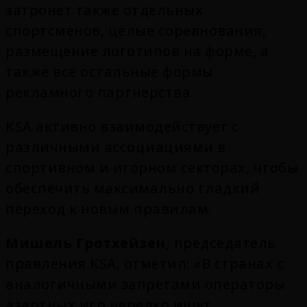
затронет также отдельных
спортсменов, целые соревнования,
размещение логотипов на форме, а
также все остальные формы
рекламного партнерства.
KSA активно взаимодействует с
различными ассоциациями в
спортивном и игорном секторах, чтобы
обеспечить максимально гладкий
переход к новым правилам.
Мишель Гротхейзен,
председатель
правления KSA, отметил: «В странах с
аналогичными запретами операторы
азартных игр нередко ищут