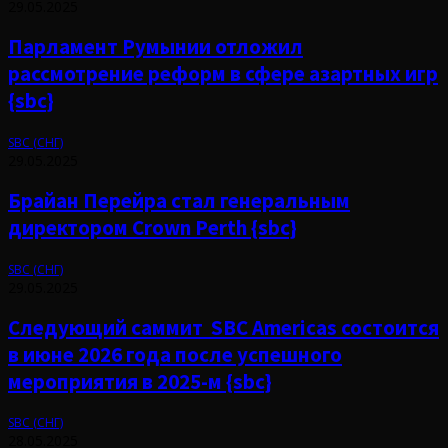
29.05.2025
Парламент Румынии отложил
рассмотрение реформ в сфере азартных игр
{sbc}
SBC (СНГ)
29.05.2025
​​Брайан Перейра стал генеральным
директором Crown Perth {sbc}
SBC (СНГ)
29.05.2025
Следующий саммит SBC Americas состоится
в июне 2026 года после успешного
мероприятия в 2025-м {sbc}
SBC (СНГ)
28.05.2025