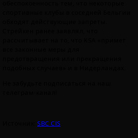
обеспокоенность тем, что некоторые
спортивные клубы в соседней Бельгии
обходят действующие запреты.
Стрейкен ранее заявлял, что
рассчитывает на то, что KSA «примет
все законные меры для
предотвращения или прекращения
подобных случаев» и в Нидерландах.
Не забудьте подписаться на наш
телеграм-канал!
Источник:
SBC CIS