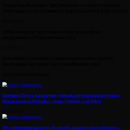
Следующий саммит SBC Americas состоится в июне
2026 года после успешного мероприятия в 2025-м {sbc}
28.05.2025
CIRSA сократит долговую нагрузку на фоне
ожидаемого IPO Blackstone {sbc}
28.05.2025
EveryMatrix усиливает предложение live-казино
благодаря партнёрству с CreedRoomz {sbc}
ПОХОЖИЕ МАТЕРИАЛЫ
Грегори Петтс назначен главой регулятора острова
Мэн в рамках борьбы с преступностью {sbc}
28.05.2025
ИИ-геймификация от Promofy захватывает Европу –