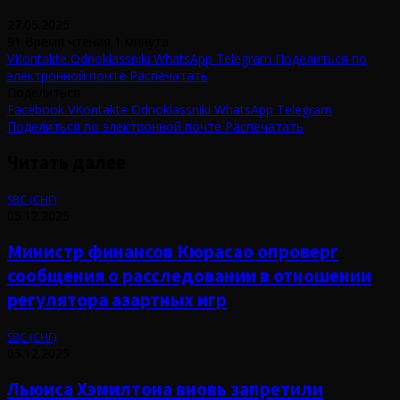
27.05.2025
91
Время чтения 1 минута
VKontakte
Odnoklassniki
WhatsApp
Telegram
Поделиться по
электронной почте
Распечатать
Поделиться
Facebook
VKontakte
Odnoklassniki
WhatsApp
Telegram
Поделиться по электронной почте
Распечатать
Читать далее
SBC (СНГ)
05.12.2025
Министр финансов Кюрасао опроверг
сообщения о расследовании в отношении
регулятора азартных игр
SBC (СНГ)
05.12.2025
Льюиса Хэмилтона вновь запретили