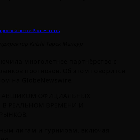
тронной почте
Распечатать
ендиректор Kalshi Тарек Мансур
ючила многолетнее партнёрство с
рынков прогнозов. Об этом говорится
ном на GlobeNewswire.
ОСТАВЩИКОМ ОФИЦИАЛЬНЫХ
 В РЕАЛЬНОМ ВРЕМЕНИ И
 РЫНКОВ.
вным лигам и турнирам, включая
ия.