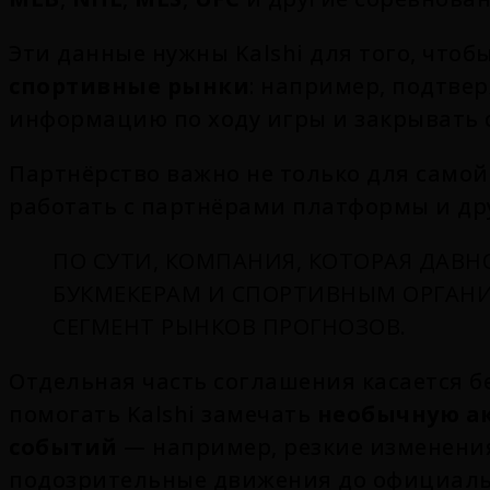
Эти данные нужны Kalshi для того, чтоб
спортивные рынки
: например, подтве
информацию по ходу игры и закрывать 
Партнёрство важно не только для самой 
работать с партнёрами платформы и др
ПО СУТИ, КОМПАНИЯ, КОТОРАЯ ДАВН
БУКМЕКЕРАМ И СПОРТИВНЫМ ОРГАНИ
СЕГМЕНТ РЫНКОВ ПРОГНОЗОВ.
Отдельная часть соглашения касается бе
помогать Kalshi замечать
необычную ак
событий
— например, резкие изменения
подозрительные движения до официаль