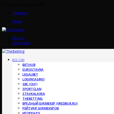
Пятница, 7 августа 2026
Telegram
Меню
Искать
Switch skin
ВСЕ СМИ
BETHUB
EUROSTAVKA
LEGALBET
LOGINCASINO
SBC (СНГ)
SPORTCLAN
STAVKALAVKA
THEBETTING
ВРЕДНЫЙ БУКМЕКЕР (VREDBUK.RU)
РЕЙТИНГ БУКМЕКЕРОВ
ИГОРКА.РУ