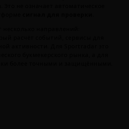
. Это не означает автоматическое
атформе
сигнал для проверки
.
т несколько направлений:
ый расчёт событий, сервисы для
ой активности. Для Sportradar это
еского букмекерского рынка, а для
ынки более точными и защищёнными.