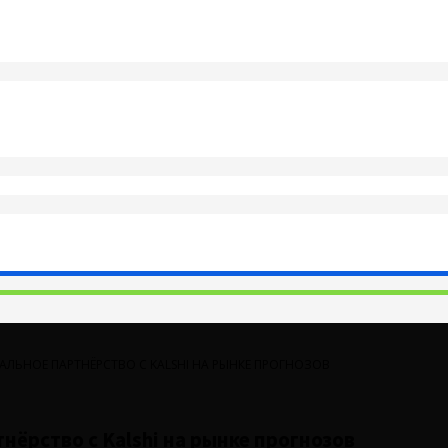
АЛЬНОЕ ПАРТНЁРСТВО С KALSHI НА РЫНКЕ ПРОГНОЗОВ
нёрство с Kalshi на рынке прогнозов