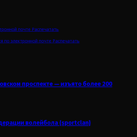
тронной почте
Распечатать
я по электронной почте
Распечатать
овском проспекте — изъято более 200
ерации волейбола {sportclan}