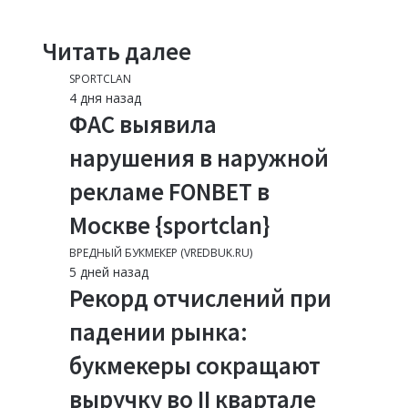
Читать далее
SPORTCLAN
4 дня назад
ФАС выявила
нарушения в наружной
рекламе FONBET в
Москве {sportclan}
ВРЕДНЫЙ БУКМЕКЕР (VREDBUK.RU)
5 дней назад
Рекорд отчислений при
падении рынка:
букмекеры сокращают
выручку во II квартале