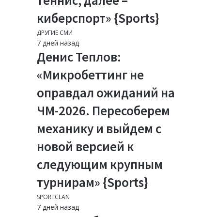
теннис, далее –
киберспорт» {Sports}
ДРУГИЕ СМИ
7 дней назад
Денис Теплов:
«Микробеттинг не
оправдал ожиданий на
ЧМ-2026. Пересоберем
механику и выйдем с
новой версией к
следующим крупным
турнирам» {Sports}
SPORTCLAN
7 дней назад