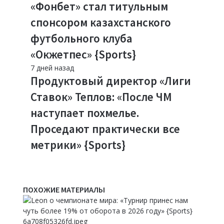
«Фонбет» стал титульным
спонсором казахстанского
футбольного клуба
«Окжетпес» {Sports}
7 дней назад
Продуктовый директор «Лиги
Ставок» Теплов: «После ЧМ
наступает похмелье.
Проседают практически все
метрики» {Sports}
ПОХОЖИЕ МАТЕРИАЛЫ