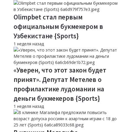
Olimpbet стал первым
официальным букмекером в
Узбекистане {Sports}
1 неделя назад
«Уверен, что этот закон будет
принят». Депутат Метелев о
профилактике лудомании на
деньги букмекеров {Sports}
1 неделя назад