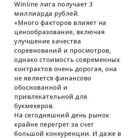
Winline лига получает 3
миллиарда рублей.
«Много факторов влияет на
ценообразование, включая
улучшение качества
соревнований и просмотров,
однако стоимость современных
контрактов очень дорогая, она
не является финансово
обоснованной и
привлекательной для
букмекеров.
На сегодняшний день рынок
крайне перегрет за счет
большой конкуренции. И даже в