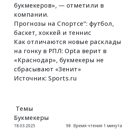
букмекеров», — отметили в
компании.
Прогнозы на Спортсе’‘: футбол,
баскет, хоккей и теннис
Как отличаются новые расклады
на гонку в РПЛ: Opta верит в
«Краснодар», букмекеры не
сбрасывают «Зенит»
Источник:
Sports.ru
Темы
Букмекеры
18.03.2025
98
Время чтения 1 минута