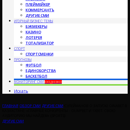
ПЛЕЙМЕЙКЕР
КОММЕРСАНТЪ
ДРУГИЕ СМИ
ИГОРНЫЙ БИЗНЕС: ТЕМЫ
БУКМЕКЕРЫ
КАЗИНО
ЛОТЕРЕЯ
ТОТАЛИЗАТОР
СПОРТ
СПОРТСМЕНКИ
ПРОГНОЗЫ
ФУТБОЛ
ЕДИНОБОРСТВА
БАСКЕТБОЛ
МОНИТОРИНГ СМИ
ЕЖЕДНЕВНО!
Искать
ГЛАВНАЯ
/
ОБЗОР СМИ
/
ДРУГИЕ СМИ
/
СУЛЕЙМАНОВ О ЗАПУСКЕ OINABET В
КАЗАХСТАНЕ: «ГЛАВНЫЕ КОНКУРЕНТЫ – OLIMPBET И 1XBET. СВОЮ
АУДИТОРИЮ МЫ НАЙДЕМ» {SPORTS}
ДРУГИЕ СМИ