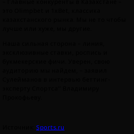
– Главные конкуренты в Казахстане –
это Olimpbet и 1xBet, классика
казахстанского рынка. Мы не то чтобы
лучше или хуже, мы другие.
Наша сильная сторона – линия,
эксклюзивные ставки, роспись и
букмекерские фичи. Уверен, свою
аудиторию мы найдем, – заявил
Сулейманов в интервью беттинг-
эксперту Спортса’’ Владимиру
Прокофьеву.
Источник:
Sports.ru