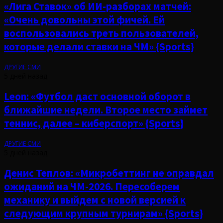
«Лига Ставок» об ИИ-разборах матчей:
«Очень довольны этой фичей. Ей
воспользовались треть пользователей,
которые делали ставки на ЧМ» {Sports}
ДРУГИЕ СМИ
5 дней назад
Leon: «Футбол даст основной оборот в
ближайшие недели. Второе место займет
теннис, далее – киберспорт» {Sports}
ДРУГИЕ СМИ
5 дней назад
Денис Теплов: «Микробеттинг не оправдал
ожиданий на ЧМ-2026. Пересоберем
механику и выйдем с новой версией к
следующим крупным турнирам» {Sports}