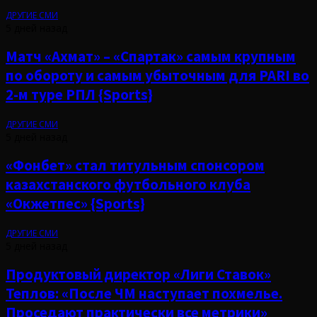
ДРУГИЕ СМИ
5 дней назад
Матч «Ахмат» – «Спартак» самым крупным
по обороту и самым убыточным для PARI во
2-м туре РПЛ {Sports}
ДРУГИЕ СМИ
5 дней назад
«Фонбет» стал титульным спонсором
казахстанского футбольного клуба
«Окжетпес» {Sports}
ДРУГИЕ СМИ
5 дней назад
Продуктовый директор «Лиги Ставок»
Теплов: «После ЧМ наступает похмелье.
Проседают практически все метрики»