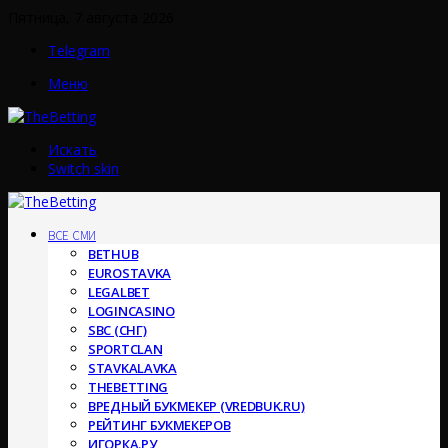
Пятница, 7 августа 2026
Telegram
Меню
Искать
Switch skin
ВСЕ СМИ
BETHUB
EUROSTAVKA
LEGALBET
LOGINCASINO
SBC (СНГ)
SPORTCLAN
STAVKALAVKA
THEBETTING
ВРЕДНЫЙ БУКМЕКЕР (VREDBUK.RU)
РЕЙТИНГ БУКМЕКЕРОВ
ИГОРКА.РУ