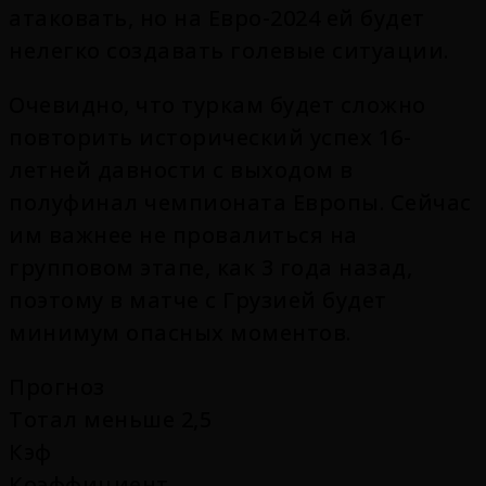
атаковать, но на Евро-2024 ей будет
нелегко создавать голевые ситуации.
Очевидно, что туркам будет сложно
повторить исторический успех 16-
летней давности с выходом в
полуфинал чемпионата Европы. Сейчас
им важнее не провалиться на
групповом этапе, как 3 года назад,
поэтому в матче с Грузией будет
минимум опасных моментов.
Прогноз
Тотал меньше 2,5
Кэф
Коэффициент