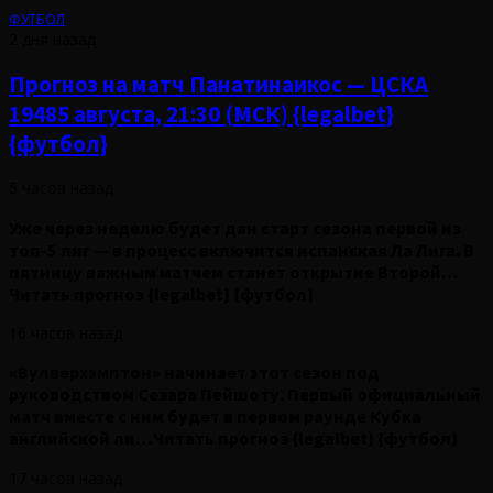
ФУТБОЛ
2 дня назад
Прогноз на матч Панатинаикос — ЦСКА
19485 августа, 21:30 (МСК) {legalbet}
{футбол}
5 часов назад
Уже через неделю будет дан старт сезона первой из
топ-5 лиг — в процесс включится испанская Ла Лига. В
пятницу важным матчем станет открытие Второй…
Читать прогноз {legalbet} {футбол}
16 часов назад
«Вулверхэмптон» начинает этот сезон под
руководством Сезара Пейшоту. Первый официальный
матч вместе с ним будет в первом раунде Кубка
английской ли…Читать прогноз {legalbet} {футбол}
17 часов назад