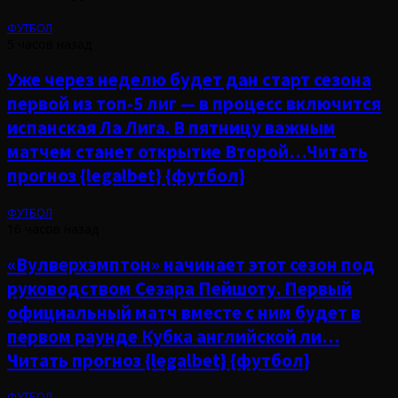
ФУТБОЛ
5 часов назад
Уже через неделю будет дан старт сезона
первой из топ-5 лиг — в процесс включится
испанская Ла Лига. В пятницу важным
матчем станет открытие Второй…Читать
прогноз {legalbet} {футбол}
ФУТБОЛ
16 часов назад
«Вулверхэмптон» начинает этот сезон под
руководством Сезара Пейшоту. Первый
официальный матч вместе с ним будет в
первом раунде Кубка английской ли…
Читать прогноз {legalbet} {футбол}
ФУТБОЛ