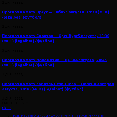
2 дня назад
Прогноз на матч Орхус — Сабах5 августа, 19:30 (МСК)
{legalbet} {футбол}
2 дня назад
Прогноз на матч Спартак — Оренбург5 августа, 18:30
(МСК) {legalbet} {футбол}
3 дня назад
Прогноз на матч Локомотив — ЦСКА4 августа, 20:45
(МСК) {legalbet} {футбол}
3 дня назад
Прогноз на матч Хапоэль Беэр-Шева — Црвена Звезда4
августа, 20:30 (МСК) {legalbet} {футбол}
3 дня назад
СМОТРИТЕ ТАКЖЕ
Close
1WIN ПРИВЛЕК НИККИ ДЖЭМА В СВОЙ VIP-КЛУБ, ПОДАРИВ