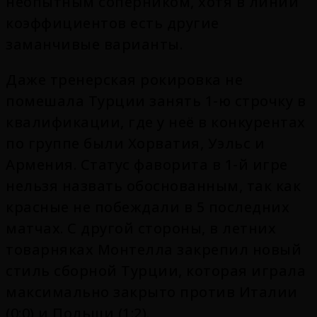
неопытным соперником, хотя в линии
коэффициентов есть другие
заманчивые варианты.
Даже тренерская рокировка не
помешала Турции занять 1-ю строчку в
квалификации, где у неё в конкурентах
по группе были Хорватия, Уэльс и
Армения. Статус фаворита в 1-й игре
нельзя назвать обоснованным, так как
красные не побеждали в 5 последних
матчах. С другой стороны, в летних
товарняках Монтелла закрепил новый
стиль сборной Турции, которая играла
максимально закрыто против Италии
(0:0) и Польши (1:2).