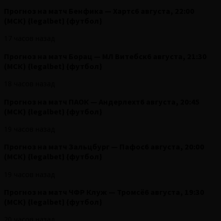
Прогноз на матч Бенфика — Хартс6 августа, 22:00
(МСК) {legalbet} {футбол}
17 часов назад
Прогноз на матч Борац — МЛ Витебск6 августа, 21:30
(МСК) {legalbet} {футбол}
18 часов назад
Прогноз на матч ПАОК — Андерлехт6 августа, 20:45
(МСК) {legalbet} {футбол}
19 часов назад
Прогноз на матч Зальцбург — Пафос6 августа, 20:00
(МСК) {legalbet} {футбол}
19 часов назад
Прогноз на матч ЧФР Клуж — Тромсё6 августа, 19:30
(МСК) {legalbet} {футбол}
20 часов назад