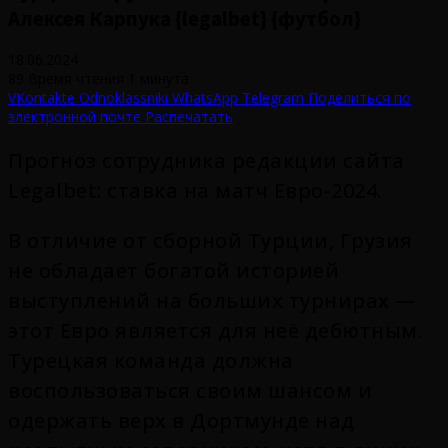
Алексея Карпука {legalbet} {футбол}
18.06.2024
89
Время чтения 1 минута
VKontakte
Odnoklassniki
WhatsApp
Telegram
Поделиться по
электронной почте
Распечатать
Прогноз сотрудника редакции сайта
Legalbet: ставка на матч Евро-2024.
В отличие от сборной Турции, Грузия
не обладает богатой историей
выступлений на больших турнирах —
этот Евро является для неё дебютным.
Турецкая команда должна
воспользоваться своим шансом и
одержать верх в Дортмунде над