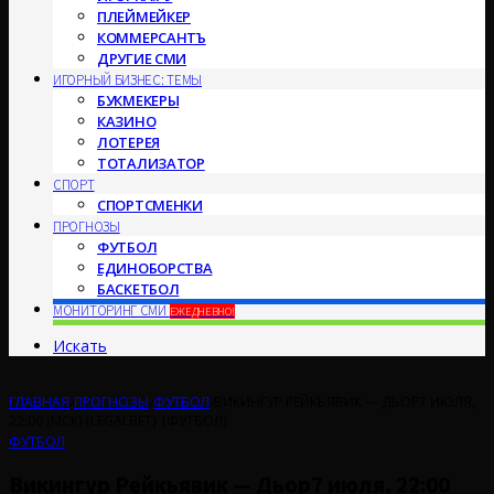
ПЛЕЙМЕЙКЕР
КОММЕРСАНТЪ
ДРУГИЕ СМИ
ИГОРНЫЙ БИЗНЕС: ТЕМЫ
БУКМЕКЕРЫ
КАЗИНО
ЛОТЕРЕЯ
ТОТАЛИЗАТОР
СПОРТ
СПОРТСМЕНКИ
ПРОГНОЗЫ
ФУТБОЛ
ЕДИНОБОРСТВА
БАСКЕТБОЛ
МОНИТОРИНГ СМИ
ЕЖЕДНЕВНО!
Искать
ГЛАВНАЯ
/
ПРОГНОЗЫ
/
ФУТБОЛ
/
ВИКИНГУР РЕЙКЬЯВИК — ДЬОР7 ИЮЛЯ,
22:00 (МСК) {LEGALBET} {ФУТБОЛ}
ФУТБОЛ
Викингур Рейкьявик — Дьор7 июля, 22:00