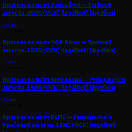
Прогноз на матч Зальцбург — Пафос6
августа, 20:00 (МСК) {legalbet} {футбол}
ФУТБОЛ
2 дня назад
Прогноз на матч ЧФР Клуж — Тромсё6
августа, 19:30 (МСК) {legalbet} {футбол}
ФУТБОЛ
2 дня назад
Прогноз на матч Ягеллония — Рейнджерс6
августа, 19:00 (МСК) {legalbet} {футбол}
ФУТБОЛ
2 дня назад
Прогноз на матч КуПС — Университатя
Крайова6 августа, 18:00 (МСК) {legalbet}