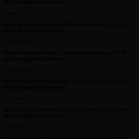
(МСК) {legalbet} {футбол}
1 день назад
Прогноз на матч Борац — МЛ Витебск6 августа, 21:30
(МСК) {legalbet} {футбол}
1 день назад
Прогноз на матч ПАОК — Андерлехт6 августа, 20:45
(МСК) {legalbet} {футбол}
1 день назад
Прогноз на матч Зальцбург — Пафос6 августа, 20:00
(МСК) {legalbet} {футбол}
2 дня назад
Прогноз на матч ЧФР Клуж — Тромсё6 августа, 19:30
(МСК) {legalbet} {футбол}
2 дня назад
Прогноз на матч Ягеллония — Рейнджерс6 августа,